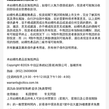
本結構性產品並無抵押品，如發行人無力償債或違約，投資者可能無法收
回部份或全部應收款項。
結構性產品屬複雜產品，投資前閣下應詳閱有關上市文件，完全了解其性
質及潛在風險，自行評估箇中風險，並於需要時尋求專業意見。以上資料
僅供參考，並不構成購買或出售結構性産品或達成任何交易的要約、遊
說、邀請、意見或建議，亦不構成投資意見或服務。結構性產品的價格可
急跌或急升，投資者或會損失所有投資。牛熊證設有強制收回機制，因此
有可能提早終止，在此情況下（i）N類牛熊證投資者會損失於牛熊證的全
部投資；而（ii）R類牛熊證之剩餘價值則可能為零。過往表現並非未來表
現的指標。結構性產品的二級市場可能有限。
所有數據及圖表僅作參考用途。所有例子僅作說明用途。
本結構性產品並無抵押品
Copyright ©
2026
中信証券經紀(香港)有限公司，版權所有
熱線：(852) 26008008
(交易時段早上9:30 - 中午12:00及下午1:00 - 4:00)
warrants@citics.com.hk
資訊由 財經智珠網 提供 [
免責聲明
]
使用條款
私隱聲明
常見問題
上市結構性產品持有人可於任何營業日（星期六、星期日及公眾假期除
外）的一般營業時間內，於香港中環添美道1號中信大廈26樓應要求免費