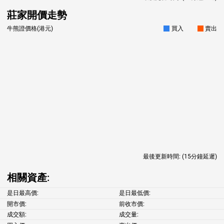
莊家開價走勢
牛熊證價格(港元)
買入
賣出
最後更新時間:
(15分鐘延遲)
相關資產:
是日最高價:
是日最低價:
開市價:
前收市價:
成交額:
成交量: