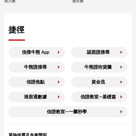
買入價:
賣出價:
捷徑
信搜牛熊 App
認股證搜尋
牛熊證搜尋
牛熊證街貨圖
信證焦點
資金流
港股通數據
信證教室—基礎篇
信證教室—一圖秒學
風險披露及免責聲明