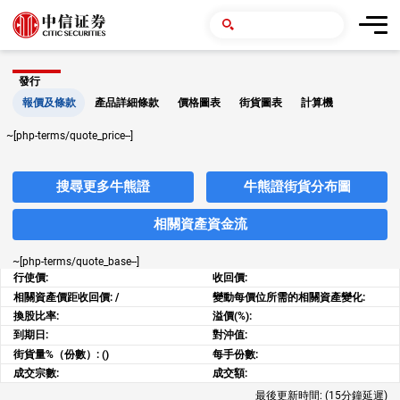
發行
報價及條款
產品詳細條款
價格圖表
街貨圖表
計算機
~[php-terms/quote_price--]
搜尋更多牛熊證
牛熊證街貨分布圖
相關資產資金流
~[php-terms/quote_base--]
行使價:
收回價:
相關資產價距收回價:
/
變動每價位所需的相關資產變化:
換股比率:
溢價(%):
到期日:
對沖值:
街貨量%（份數）:
()
每手份數:
成交宗數:
成交額:
最後更新時間:
(15分鐘延遲)