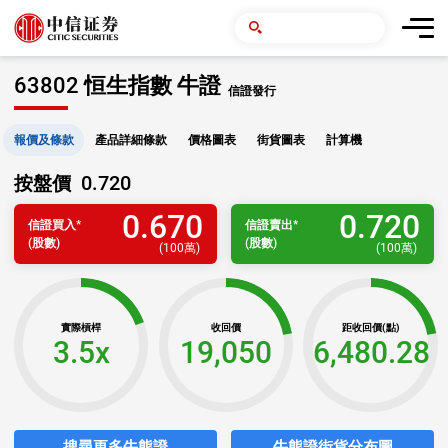
63802 恒生指數 牛證
信證發行
報價及條款
產品詳細條款
價格圖表
街貨圖表
計算機
0.720
按盤價
0.670
0.720
信證
買入
*
信證
賣出
*
(股數)
(股數)
(
100萬
)
(
100萬
)
實際槓桿
收回價
距收回價(點)
3.5x
19,050
6,480.28
搜尋更多牛熊證
牛熊證街貨分布圖