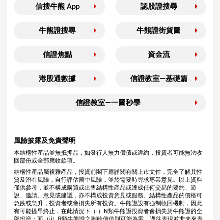
信搜牛熊 App
認股證搜尋
牛熊證搜尋
牛熊證街貨圖
信證焦點
資金流
港股通數據
信證教室—基礎篇
信證教室—一圖秒學
風險披露及免責聲明
本結構性產品並無抵押品，如發行人無力償債或違約，投資者可能無法收
回部份或全部應收款項。
結構性產品屬複雜產品，投資前閣下應詳閱有關上市文件，完全了解其性
質及潛在風險，自行評估箇中風險，並於需要時尋求專業意見。以上資料
僅供參考，並不構成購買或出售結構性産品或達成任何交易的要約、遊
說、邀請、意見或建議，亦不構成投資意見或服務。結構性產品的價格可
急跌或急升，投資者或會損失所有投資。牛熊證設有強制收回機制，因此
有可能提早終止，在此情況下（i）N類牛熊證投資者會損失於牛熊證的全
部投資；而（ii）R類牛熊證之剩餘價值則可能為零。過往表現並非未來表