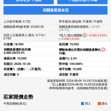
相關資產資金流
上日收市報價:
0.720
即市最高/最低價:
不適用
/
不適用
相關資產4時參考價:
25,505.50
相關資產競價前後變化:
+24.80
(+0.1%)
信證上日最後買入/賣出: 0.710 /
*買入/賣出價變動
:
-0.040 (-5.6%)
0.760
/
-0.040 (-5.3%)
行使價:
18,950
收回價:
19,050
相關資產價距收回價:
變動每價位所需的相關資產變化
:
6,480.28/25.4%
50點
換股比率:
10,000
溢價(%):
2.4%
到期日:
2028-10-30
對沖值:
100.000%
街貨量%（份數）:
- (不適用)
每手份數:
10,000
成交宗數:
0
成交額:
不適用
最後更新時間:
2026-08-06 16:35
(15分鐘延遲)
*以上數據於
2026-08-06 16:00:02
自動更新
(即時報價僅供參考，或因網絡問題有所延遲)
莊家開價走勢
牛熊證價格(港元)
買入
賣出