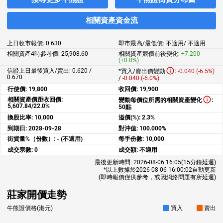
相關資產資金流
上日收市報價:
0.630
即市最高/最低價:
不適用
/
不適用
相關資產4時參考價:
25,908.60
相關資產競價前後變化:
+7.200
(+0.0%)
信證上日最後買入/賣出: 0.620 /
*買入/賣出價變動
:
-0.040 (-6.5%)
0.670
/
-0.040 (-6.0%)
行使價:
19,800
收回價:
19,900
相關資產價距收回價:
變動每價位所需的相關資產變化
:
5,607.84/22.0%
50點
換股比率:
10,000
溢價(%):
2.3%
到期日:
2028-09-28
對沖值:
100.000%
街貨量%（份數）:
- (不適用)
每手份數:
10,000
成交宗數:
0
成交額:
不適用
最後更新時間:
2026-08-06 16:05
(15分鐘延遲)
*以上數據於
2026-08-06 16:00:02
自動更新
(即時報價僅供參考，或因網絡問題有所延遲)
莊家開價走勢
牛熊證價格(港元)
買入
賣出