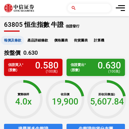
63805 恒生指數 牛證
信證發行
報價及條款
產品詳細條款
價格圖表
街貨圖表
計算機
0.630
按盤價
0.580
0.630
信證
買入
*
信證
賣出
*
(股數)
(股數)
(
100萬
)
(
100萬
)
實際槓桿
收回價
距收回價(點)
4.0x
19,900
5,607.84
搜尋更多牛熊證
牛熊證街貨分布圖