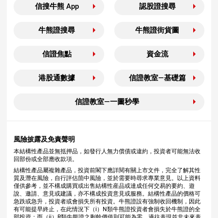
信搜牛熊 App
認股證搜尋
牛熊證搜尋
牛熊證街貨圖
信證焦點
資金流
港股通數據
信證教室—基礎篇
信證教室—一圖秒學
風險披露及免責聲明
本結構性產品並無抵押品，如發行人無力償債或違約，投資者可能無法收
回部份或全部應收款項。
結構性產品屬複雜產品，投資前閣下應詳閱有關上市文件，完全了解其性
質及潛在風險，自行評估箇中風險，並於需要時尋求專業意見。以上資料
僅供參考，並不構成購買或出售結構性産品或達成任何交易的要約、遊
說、邀請、意見或建議，亦不構成投資意見或服務。結構性產品的價格可
急跌或急升，投資者或會損失所有投資。牛熊證設有強制收回機制，因此
有可能提早終止，在此情況下（i）N類牛熊證投資者會損失於牛熊證的全
部投資；而（ii）R類牛熊證之剩餘價值則可能為零。過往表現並非未來表