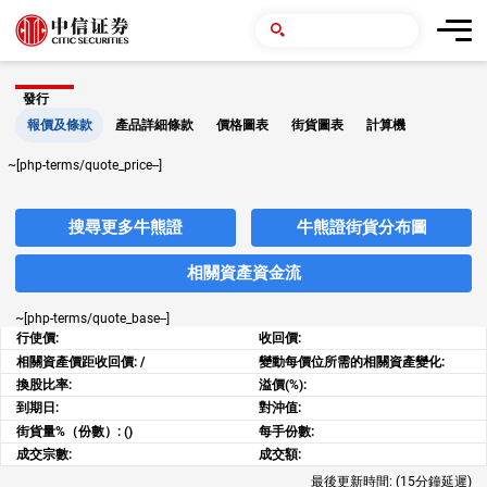
發行
報價及條款
產品詳細條款
價格圖表
街貨圖表
計算機
~[php-terms/quote_price--]
搜尋更多牛熊證
牛熊證街貨分布圖
相關資產資金流
~[php-terms/quote_base--]
行使價:
收回價:
相關資產價距收回價:
/
變動每價位所需的相關資產變化:
換股比率:
溢價(%):
到期日:
對沖值:
街貨量%（份數）:
()
每手份數:
成交宗數:
成交額:
最後更新時間:
(15分鐘延遲)