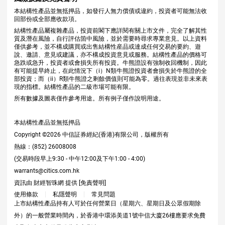
本結構性產品並無抵押品，如發行人無力償債或違約，投資者可能無法收
回部份或全部應收款項。
結構性產品屬複雜產品，投資前閣下應詳閱有關上市文件，完全了解其性
質及潛在風險，自行評估箇中風險，並於需要時尋求專業意見。以上資料
僅供參考，並不構成購買或出售結構性産品或達成任何交易的要約、遊
說、邀請、意見或建議，亦不構成投資意見或服務。結構性產品的價格可
急跌或急升，投資者或會損失所有投資。牛熊證設有強制收回機制，因此
有可能提早終止，在此情況下（i）N類牛熊證投資者會損失於牛熊證的全
部投資；而（ii）R類牛熊證之剩餘價值則可能為零。過往表現並非未來表
現的指標。結構性產品的二級市場可能有限。
所有數據及圖表僅作參考用途。所有例子僅作說明用途。
本結構性產品並無抵押品
Copyright ©
2026
中信証券經紀(香港)有限公司，版權所有
熱線：(852) 26008008
(交易時段早上9:30 - 中午12:00及下午1:00 - 4:00)
warrants@citics.com.hk
資訊由 財經智珠網 提供 [
免責聲明
]
使用條款
私隱聲明
常見問題
上市結構性產品持有人可於任何營業日（星期六、星期日及公眾假期除
外）的一般營業時間內，於香港中環添美道1號中信大廈26樓應要求免費