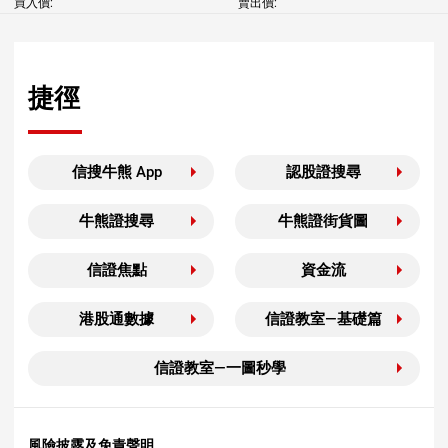
買入價:
賣出價:
捷徑
信搜牛熊 App
認股證搜尋
牛熊證搜尋
牛熊證街貨圖
信證焦點
資金流
港股通數據
信證教室—基礎篇
信證教室—一圖秒學
風險披露及免責聲明