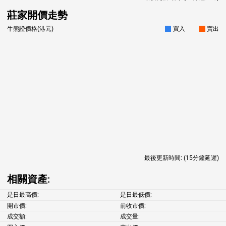
莊家開價走勢
牛熊證價格(港元)
買入
賣出
最後更新時間:
(15分鐘延遲)
相關資產:
是日最高價:
是日最低價:
開市價:
前收市價:
成交額:
成交量: