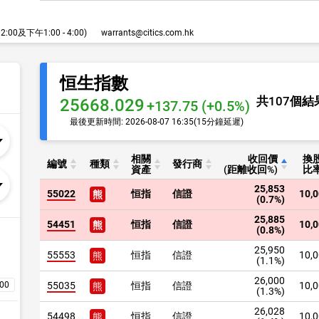
00及下午1:00 - 4:00)
warrants@citics.com.hk
恒生指數
共
107
個結
25668.029
+137.75 (+0.5%)
最後更新時間:
2026-08-07 16:35
(15分鐘延遲)
相關
收回價
換
編號
種類
發行商
資產
(距離
收回%)
比
25,853
55022
恒指
信證
10,
熊
(0.7%)
25,885
54451
恒指
信證
10,
熊
(0.8%)
25,950
55553
恒指
信證
10,
熊
(1.1%)
26,000
55035
恒指
信證
10,
熊
(1.3%)
26,028
54498
恒指
信證
10,
熊