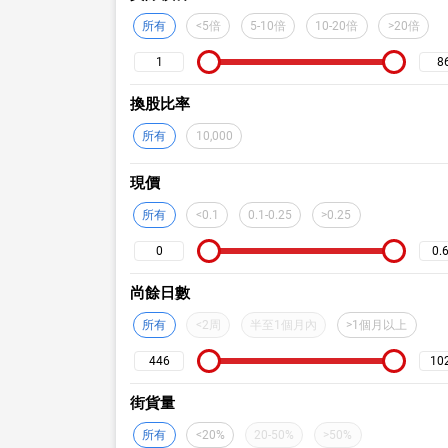
所有
<5倍
5-10倍
10-20倍
>20倍
換股比率
所有
10,000
現價
所有
<0.1
0.1-0.25
>0.25
尚餘日數
所有
<2周
半至1個月內
>1個月以上
街貨量
所有
<20%
20-50%
>50%