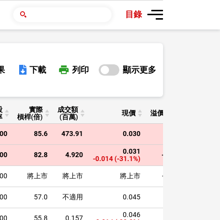
目錄
果
下載
列印
顯示更多
股
實際
成交額
現價
溢價(%)
到期日
率
槓桿
(倍)
(百萬)
000
85.6
473.91
0.030
0.1%
2028-08-
0.031
000
82.8
4.920
-0.0%
2028-11-
-0.014
(-31.1%)
000
將上市
將上市
將上市
-1.5%
2029-05-
000
57.0
不適用
0.045
0.1%
2029-03-
0.046
000
55.8
0.157
0.0%
2028-08-