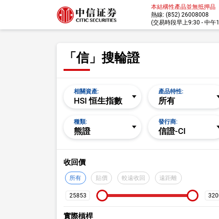
本結構性產品並無抵押品
熱線: (852) 26008008
(交易時段早上9:30 - 中午12:
「信」搜輪證
相關資產:
產品特性:
HSI 恒生指數
所有
種類:
發行商:
熊證
信證-CI
搜尋設定
收回價
所有
貼價
較遠收回
遠距離
實際槓桿