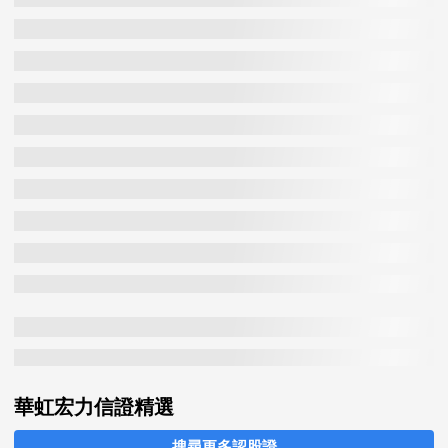
好倉
資金流向
交易日
股價(
港元
)
股價變化%
(百萬)
最後更新時間
華虹宏力信證精選
搜尋更多認股證