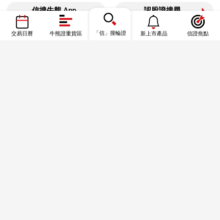
信搜牛熊 App
認股證搜尋
牛熊證搜尋
「信」搜輪證
牛熊證街貨圖
交易日曆
牛熊證重貨區
新上市產品
信證焦點
信證焦點
資金流
港股通數據
信證教室—基礎篇
信證教室—一圖秒學
風險披露及免責聲明
本結構性產品並無抵押品，如發行人無力償債或違約，投資者可能無法收回部份
或全部應收款項。
結構性產品屬複雜產品，投資前閣下應詳閱有關上市文件，完全了解其性質及潛
在風險，自行評估箇中風險，並於需要時尋求專業意見。以上資料僅供參考，並
不構成購買或出售結構性産品或達成任何交易的要約、遊說、邀請、意見或建
議，亦不構成投資意見或服務。結構性產品的價格可急跌或急升，投資者或會損
失所有投資。牛熊證設有強制收回機制，因此有可能提早終止，在此情況下
（i）N類牛熊證投資者會損失於牛熊證的全部投資；而（ii）R類牛熊證之剩餘