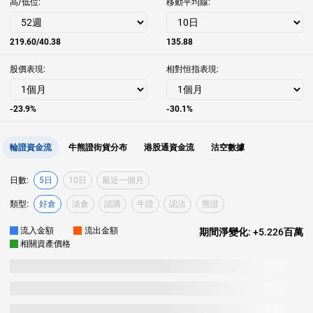
高/低位:
移動平均線:
219.60/40.38
135.88
股價表現:
相對恒指表現:
-23.9%
-30.1%
輪證資金流
牛熊證街貨分布
港股通資金流
沽空數據
日數:
5日
10日
最近一個月
類型:
好倉
淡倉
認購
牛證
認沽
熊證
流入金額
流出金額
期間淨變化:
+5.226百萬
相關資產價格