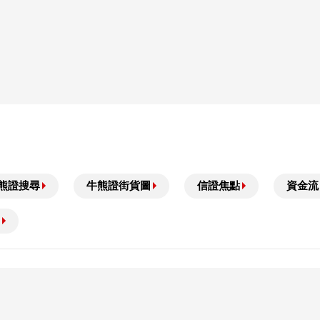
熊證搜尋
牛熊證街貨圖
信證焦點
資金流
可能無法收回部份或全部應收款項。
全了解其性質及潛在風險，自行評估箇中風險，並於需要時尋求專業意見。以上資料僅