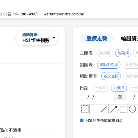
00及下午1:00 - 4:00)
warrants@citics.com.hk
相關資產:
股價走勢
輪證資
HSI 恒生指數
主圖表
線形圖
陰陽燭
副圖表
移動平均線
保歷加
輔助圖表
成交金額
相對強
日期
一個月
六個月
一
至
HSI 恒生指數價格 (點)
(點): 不適用