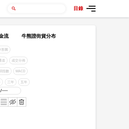
目錄
金流
牛熊證街貨分布
棒形圖
通道
成交分佈
弱指數
MACD
年
三年
五年