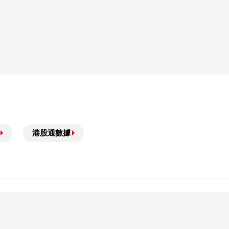
港股通數據
供參考，並不構成購買或出售結構性産品或達成任何交易的要