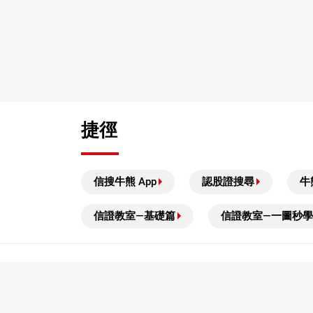
捷徑
信搜牛熊 App
認股證搜尋
牛
信證教室—基礎篇
信證教室—一圖秒學
風險披露及免責聲明
本結構性產品並無抵押品，如發行人無力償債或違約，投資者
結構性產品屬複雜產品，投資前閣下應詳閱有關上市文件，完