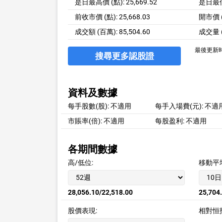
是日最高價 (點): 25,669.52
是日最低價
前收市價 (點): 25,668.03
開市價 (點
成交額 (百萬): 85,504.60
成交量 (
最後更新時間:
搜尋更多認股證
資料及數據
每手股數(股):
不適用
每手入場費(元):
不適
市賬率(倍):
不適用
每股盈利:
不適用
各期間數據
高/低位:
移動平
28,056.10/22,518.00
25,704
股價表現:
相對恒