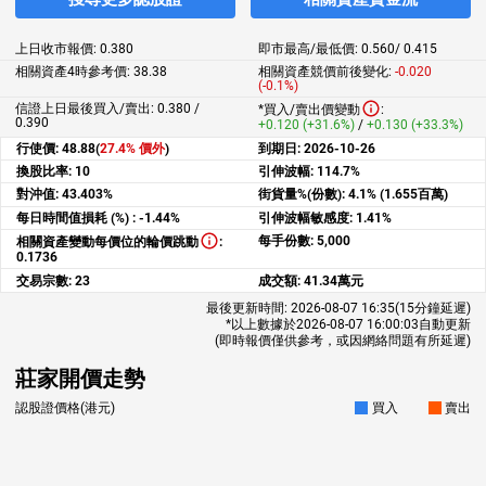
上日收市報價:
0.380
即市最高/最低價:
0.560
/
0.415
相關資產4時參考價:
38.38
相關資產競價前後變化:
-0.020
(-0.1%)
信證上日最後買入/賣出: 0.380 /
*買入/賣出價變動
:
0.390
+0.120 (+31.6%)
/
+0.130 (+33.3%)
行使價:
48.88(
27.4% 價外
)
到期日:
2026-10-26
換股比率:
10
引伸波幅:
114.7%
對沖值:
43.403%
街貨量%(份數):
4.1% (1.655百萬)
每日時間值損耗 (%) :
-1.44%
引伸波幅敏感度:
1.41%
每手份數:
5,000
相關資產變動每價位的輪價跳動
:
0.1736
交易宗數:
23
成交額:
41.34萬元
最後更新時間:
2026-08-07 16:35
(15分鐘延遲)
*以上數據於
2026-08-07 16:00:03
自動更新
(即時報價僅供參考，或因網絡問題有所延遲)
莊家開價走勢
認股證價格(港元)
買入
賣出