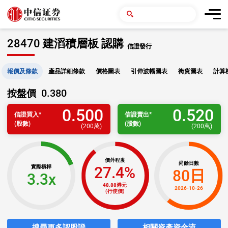
28470 建滔積層板 認購
信證發行
報價及條款
產品詳細條款
價格圖表
引伸波幅圖表
街貨圖表
計算
0.380
按盤價
0.500
0.520
信證
買入
*
信證
賣出
*
(股數)
(股數)
(
200萬
)
(
200萬
)
價外程度
尚餘日數
27.4%
實際槓桿
80日
3.3x
48.88港元
2026-10-26
(行使價)
搜尋更多認股證
相關資產資金流