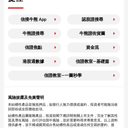
信搜牛熊 App
認股證搜尋
牛熊證搜尋
牛熊證街貨圖
信證焦點
資金流
港股通數據
信證教室—基礎篇
信證教室—一圖秒學
風險披露及免責聲明
本結構性產品並無抵押品，如發行人無力償債或違約，投資者可能無法收
回部份或全部應收款項。
結構性產品屬複雜產品，投資前閣下應詳閱有關上市文件，完全了解其性
質及潛在風險，自行評估箇中風險，並於需要時尋求專業意見。以上資料
僅供參考，並不構成購買或出售結構性産品或達成任何交易的要約、遊