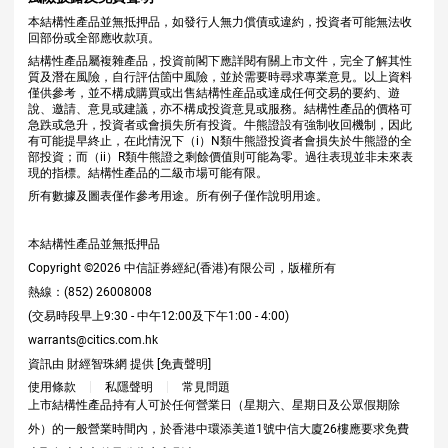
本結構性產品並無抵押品，如發行人無力償債或違約，投資者可能無法收
回部份或全部應收款項。
結構性產品屬複雜產品，投資前閣下應詳閱有關上市文件，完全了解其性
質及潛在風險，自行評估箇中風險，並於需要時尋求專業意見。以上資料
僅供參考，並不構成購買或出售結構性産品或達成任何交易的要約、遊
說、邀請、意見或建議，亦不構成投資意見或服務。結構性產品的價格可
急跌或急升，投資者或會損失所有投資。牛熊證設有強制收回機制，因此
有可能提早終止，在此情況下（i）N類牛熊證投資者會損失於牛熊證的全
部投資；而（ii）R類牛熊證之剩餘價值則可能為零。過往表現並非未來表
現的指標。結構性產品的二級市場可能有限。
所有數據及圖表僅作參考用途。所有例子僅作說明用途。
本結構性產品並無抵押品
Copyright ©
2026
中信証券經紀(香港)有限公司，版權所有
熱線：(852) 26008008
(交易時段早上9:30 - 中午12:00及下午1:00 - 4:00)
warrants@citics.com.hk
資訊由 財經智珠網 提供 [
免責聲明
]
使用條款
私隱聲明
常見問題
上市結構性產品持有人可於任何營業日（星期六、星期日及公眾假期除
外）的一般營業時間內，於香港中環添美道1號中信大廈26樓應要求免費