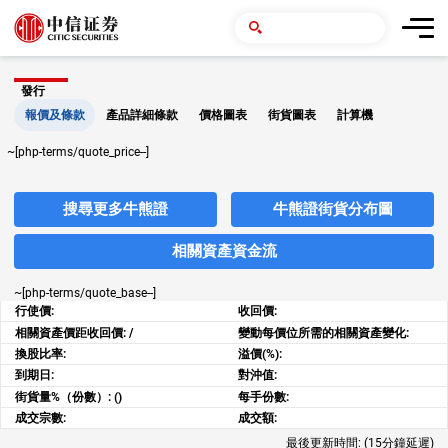
發行
報價及條款
產品詳細條款
價格圖表
街貨圖表
計算機
~[php-terms/quote_price--]
搜尋更多牛熊證
牛熊證街貨分布圖
相關資產資金流
~[php-terms/quote_base--]
行使價:
收回價:
相關資產價距收回價:
/
變動每價位所需的相關資產變化:
換股比率:
溢價(%):
到期日:
對沖值:
街貨量%（份數）:
()
每手份數:
成交宗數:
成交額:
最後更新時間:
(15分鐘延遲)