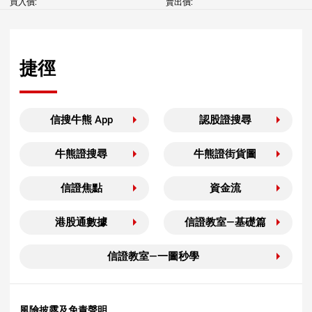
買入價:
賣出價:
捷徑
信搜牛熊 App
認股證搜尋
牛熊證搜尋
牛熊證街貨圖
信證焦點
資金流
港股通數據
信證教室—基礎篇
信證教室—一圖秒學
風險披露及免責聲明