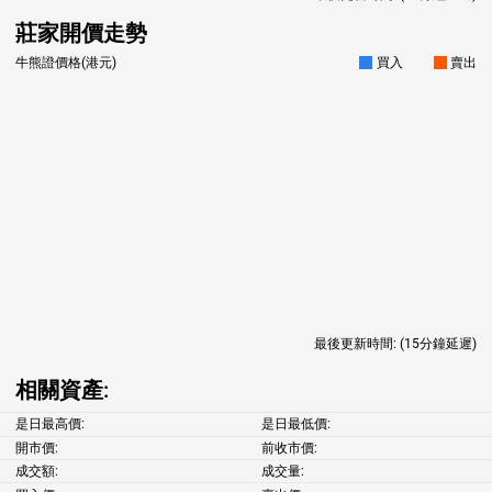
莊家開價走勢
牛熊證價格(港元)
買入
賣出
最後更新時間:
(15分鐘延遲)
相關資產:
是日最高價:
是日最低價:
開市價:
前收市價:
成交額:
成交量: