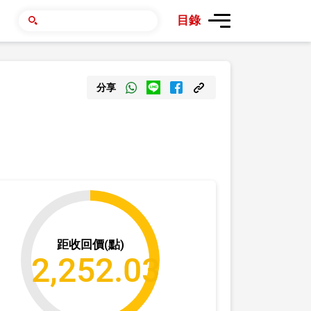
目錄
分享
距收回價(點)
2,252.03