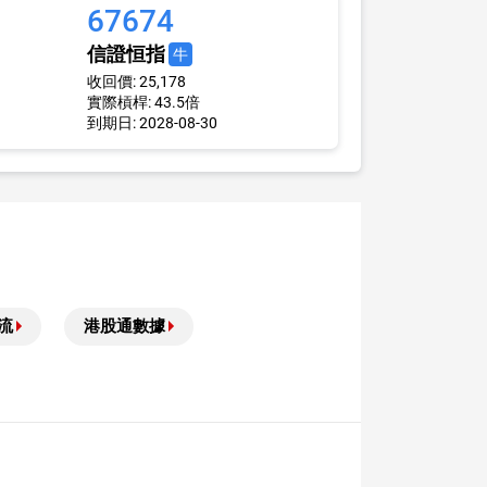
67674
信證恒指
牛
收回價: 25,178
實際槓桿: 43.5倍
到期日: 2028-08-30
流
港股通數據