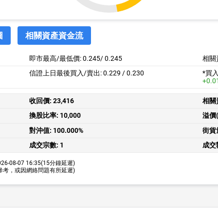
圖
相關資產資金流
即市最高/最低價:
0.245
/
0.245
相關
信證上日最後買入/賣出: 0.229 / 0.230
*買
+0.0
收回價:
23,416
相關
換股比率:
10,000
溢價(
對沖值:
100.000%
街貨
成交宗數:
1
成交
26-08-07 16:35
(15分鐘延遲)
參考，或因網絡問題有所延遲)