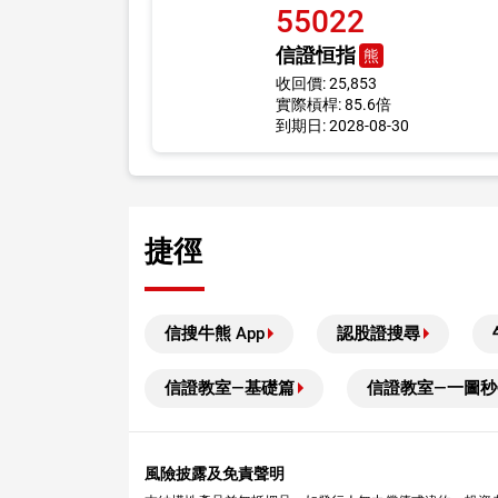
55022
信證恒指
熊
收回價: 25,853
實際槓桿: 85.6倍
到期日: 2028-08-30
捷徑
信搜牛熊 App
認股證搜尋
信證教室—基礎篇
信證教室—一圖秒
風險披露及免責聲明