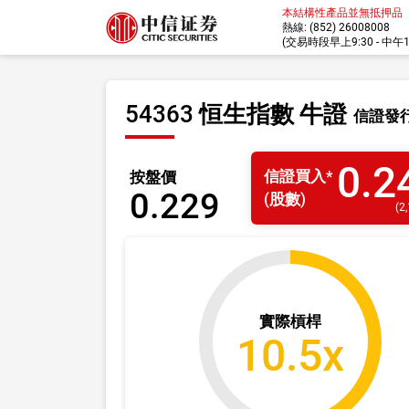
本結構性產品並無抵押品
熱線: (852) 26008008
(交易時段早上9:30 - 中午12:
54363 恒生指數 牛證
信證發
0.2
信證
買入
*
按盤價
0.229
(股數)
(
2
實際槓桿
10.5x