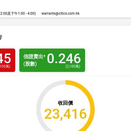
00及下午1:00 - 4:00)
warrants@citics.com.hk
行
45
0.246
信證
賣出
*
(股數)
,100萬
)
(
2,100萬
)
收回價
23,416