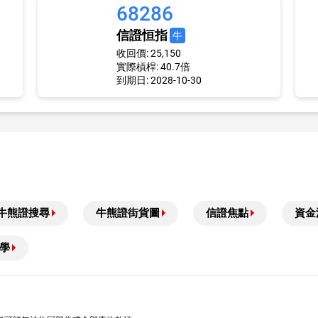
68286
信證恒指
牛
收回價: 25,150
實際槓桿: 40.7倍
到期日: 2028-10-30
牛熊證搜尋
牛熊證街貨圖
信證焦點
資金
學