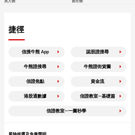
買入價:
賣出價:
捷徑
信搜牛熊 App
認股證搜尋
牛熊證搜尋
牛熊證街貨圖
信證焦點
資金流
港股通數據
信證教室—基礎篇
信證教室—一圖秒學
風險披露及免責聲明