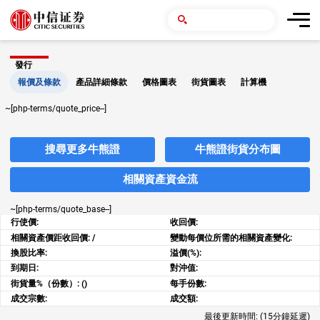
發行
報價及條款
產品詳細條款
價格圖表
街貨圖表
計算機
~[php-terms/quote_price--]
搜尋更多牛熊證
牛熊證街貨分布圖
相關資產資金流
~[php-terms/quote_base--]
行使價:
收回價:
相關資產價距收回價:
/
變動每價位所需的相關資產變化:
換股比率:
溢價(%):
到期日:
對沖值:
街貨量%（份數）:
()
每手份數:
成交宗數:
成交額:
最後更新時間:
(15分鐘延遲)