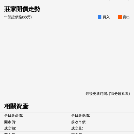
莊家開價走勢
牛熊證價格(港元)
買入
賣出
最後更新時間:
(15分鐘延遲)
相關資產:
是日最高價:
是日最低價:
開市價:
前收市價:
成交額:
成交量: