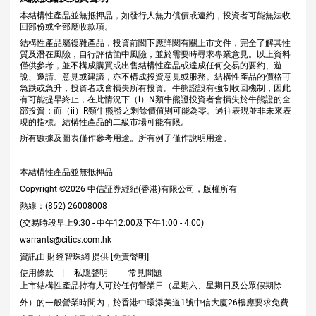
本結構性產品並無抵押品，如發行人無力償債或違約，投資者可能無法收
回部份或全部應收款項。
結構性產品屬複雜產品，投資前閣下應詳閱有關上市文件，完全了解其性
質及潛在風險，自行評估箇中風險，並於需要時尋求專業意見。以上資料
僅供參考，並不構成購買或出售結構性産品或達成任何交易的要約、遊
說、邀請、意見或建議，亦不構成投資意見或服務。結構性產品的價格可
急跌或急升，投資者或會損失所有投資。牛熊證設有強制收回機制，因此
有可能提早終止，在此情況下（i）N類牛熊證投資者會損失於牛熊證的全
部投資；而（ii）R類牛熊證之剩餘價值則可能為零。過往表現並非未來表
現的指標。結構性產品的二級市場可能有限。
所有數據及圖表僅作參考用途。所有例子僅作說明用途。
本結構性產品並無抵押品
Copyright ©
2026
中信証券經紀(香港)有限公司，版權所有
熱線：(852) 26008008
(交易時段早上9:30 - 中午12:00及下午1:00 - 4:00)
warrants@citics.com.hk
資訊由 財經智珠網 提供 [
免責聲明
]
使用條款
私隱聲明
常見問題
上市結構性產品持有人可於任何營業日（星期六、星期日及公眾假期除
外）的一般營業時間內，於香港中環添美道1號中信大廈26樓應要求免費