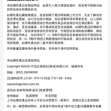
本結構性產品並無抵押品，如發行人無力償債或違約，投資者可能無法收
回部份或全部應收款項。
結構性產品屬複雜產品，投資前閣下應詳閱有關上市文件，完全了解其性
質及潛在風險，自行評估箇中風險，並於需要時尋求專業意見。以上資料
僅供參考，並不構成購買或出售結構性産品或達成任何交易的要約、遊
說、邀請、意見或建議，亦不構成投資意見或服務。結構性產品的價格可
急跌或急升，投資者或會損失所有投資。牛熊證設有強制收回機制，因此
有可能提早終止，在此情況下（i）N類牛熊證投資者會損失於牛熊證的全
部投資；而（ii）R類牛熊證之剩餘價值則可能為零。過往表現並非未來表
現的指標。結構性產品的二級市場可能有限。
所有數據及圖表僅作參考用途。所有例子僅作說明用途。
本結構性產品並無抵押品
Copyright ©
2026
中信証券經紀(香港)有限公司，版權所有
熱線：(852) 26008008
(交易時段早上9:30 - 中午12:00及下午1:00 - 4:00)
warrants@citics.com.hk
資訊由 財經智珠網 提供 [
免責聲明
]
使用條款
私隱聲明
常見問題
上市結構性產品持有人可於任何營業日（星期六、星期日及公眾假期除
外）的一般營業時間內，於香港中環添美道1號中信大廈26樓應要求免費