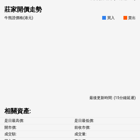
莊家開價走勢
牛熊證價格(港元)
買入
賣出
最後更新時間:
(15分鐘延遲)
相關資產:
是日最高價:
是日最低價:
開市價:
前收市價:
成交額:
成交量: