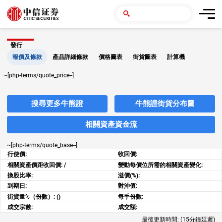
發行
報價及條款
產品詳細條款
價格圖表
街貨圖表
計算機
~[php-terms/quote_price--]
搜尋更多牛熊證
牛熊證街貨分布圖
相關資產資金流
~[php-terms/quote_base--]
行使價:
收回價:
相關資產價距收回價:
/
變動每價位所需的相關資產變化:
換股比率:
溢價(%):
到期日:
對沖值:
街貨量%（份數）:
()
每手份數:
成交宗數:
成交額:
最後更新時間:
(15分鐘延遲)