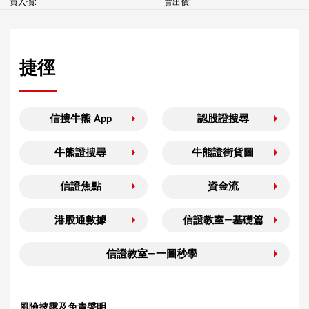
買入價:
賣出價:
捷徑
信搜牛熊 App
認股證搜尋
牛熊證搜尋
牛熊證街貨圖
信證焦點
資金流
港股通數據
信證教室—基礎篇
信證教室—一圖秒學
風險披露及免責聲明