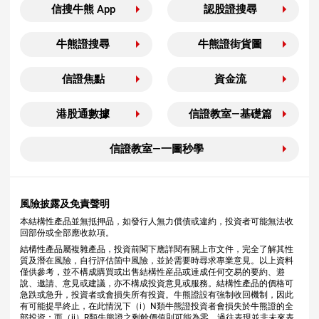
信搜牛熊 App
認股證搜尋
牛熊證搜尋
牛熊證街貨圖
信證焦點
資金流
港股通數據
信證教室—基礎篇
信證教室—一圖秒學
風險披露及免責聲明
本結構性產品並無抵押品，如發行人無力償債或違約，投資者可能無法收
回部份或全部應收款項。
結構性產品屬複雜產品，投資前閣下應詳閱有關上市文件，完全了解其性
質及潛在風險，自行評估箇中風險，並於需要時尋求專業意見。以上資料
僅供參考，並不構成購買或出售結構性産品或達成任何交易的要約、遊
說、邀請、意見或建議，亦不構成投資意見或服務。結構性產品的價格可
急跌或急升，投資者或會損失所有投資。牛熊證設有強制收回機制，因此
有可能提早終止，在此情況下（i）N類牛熊證投資者會損失於牛熊證的全
部投資；而（ii）R類牛熊證之剩餘價值則可能為零。過往表現並非未來表