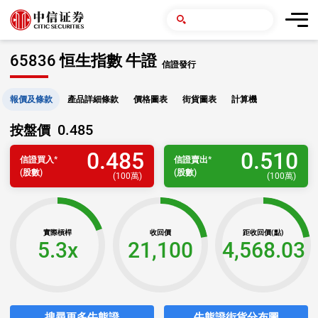
65836 恒生指數 牛證
信證發行
報價及條款
產品詳細條款
價格圖表
街貨圖表
計算機
0.485
按盤價
0.485
0.510
信證
買入
*
信證
賣出
*
(股數)
(股數)
(
100萬
)
(
100萬
)
實際槓桿
收回價
距收回價(點)
5.3x
21,100
4,568.03
搜尋更多牛熊證
牛熊證街貨分布圖