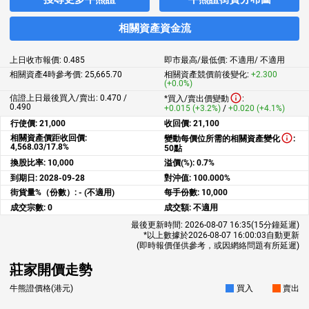
相關資產資金流
上日收市報價:
0.485
即市最高/最低價:
不適用
/
不適用
相關資產4時參考價:
25,665.70
相關資產競價前後變化:
+2.300
(+0.0%)
信證上日最後買入/賣出: 0.470 /
*買入/賣出價變動
:
0.490
+0.015 (+3.2%)
/
+0.020 (+4.1%)
行使價:
21,000
收回價:
21,100
相關資產價距收回價:
變動每價位所需的相關資產變化
:
4,568.03/17.8%
50點
換股比率:
10,000
溢價(%):
0.7%
到期日:
2028-09-28
對沖值:
100.000%
街貨量%（份數）:
- (不適用)
每手份數:
10,000
成交宗數:
0
成交額:
不適用
最後更新時間:
2026-08-07 16:35
(15分鐘延遲)
*以上數據於
2026-08-07 16:00:03
自動更新
(即時報價僅供參考，或因網絡問題有所延遲)
莊家開價走勢
牛熊證價格(港元)
買入
賣出