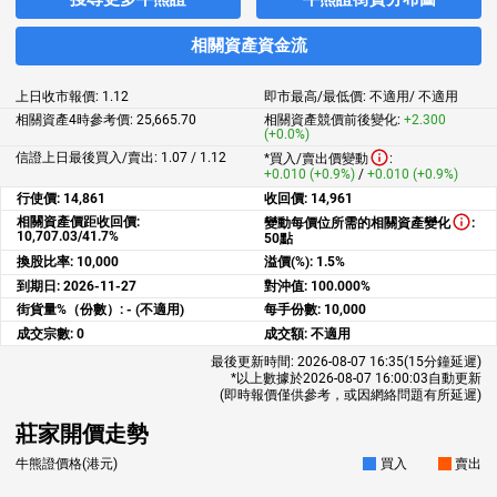
相關資產資金流
上日收市報價:
1.12
即市最高/最低價:
不適用
/
不適用
相關資產4時參考價:
25,665.70
相關資產競價前後變化:
+2.300
(+0.0%)
信證上日最後買入/賣出: 1.07 / 1.12
*買入/賣出價變動
:
+0.010 (+0.9%)
/
+0.010 (+0.9%)
行使價:
14,861
收回價:
14,961
相關資產價距收回價:
變動每價位所需的相關資產變化
:
10,707.03/41.7%
50點
換股比率:
10,000
溢價(%):
1.5%
到期日:
2026-11-27
對沖值:
100.000%
街貨量%（份數）:
- (不適用)
每手份數:
10,000
成交宗數:
0
成交額:
不適用
最後更新時間:
2026-08-07 16:35
(15分鐘延遲)
*以上數據於
2026-08-07 16:00:03
自動更新
(即時報價僅供參考，或因網絡問題有所延遲)
莊家開價走勢
牛熊證價格(港元)
買入
賣出