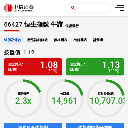
66427 恒生指數 牛證
信證發行
報價及條款
產品詳細條款
價格圖表
街貨圖表
計算機
1.12
按盤價
1.08
1.13
信證
買入
*
信證
賣出
*
(股數)
(股數)
(
50萬
)
(
100萬
)
實際槓桿
收回價
距收回價(點)
2.3x
14,961
10,707.03
搜尋更多牛熊證
牛熊證街貨分布圖