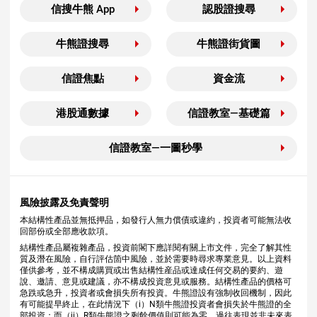
信搜牛熊 App
認股證搜尋
牛熊證搜尋
牛熊證街貨圖
信證焦點
資金流
港股通數據
信證教室—基礎篇
信證教室—一圖秒學
風險披露及免責聲明
本結構性產品並無抵押品，如發行人無力償債或違約，投資者可能無法收
回部份或全部應收款項。
結構性產品屬複雜產品，投資前閣下應詳閱有關上市文件，完全了解其性
質及潛在風險，自行評估箇中風險，並於需要時尋求專業意見。以上資料
僅供參考，並不構成購買或出售結構性産品或達成任何交易的要約、遊
說、邀請、意見或建議，亦不構成投資意見或服務。結構性產品的價格可
急跌或急升，投資者或會損失所有投資。牛熊證設有強制收回機制，因此
有可能提早終止，在此情況下（i）N類牛熊證投資者會損失於牛熊證的全
部投資；而（ii）R類牛熊證之剩餘價值則可能為零。過往表現並非未來表