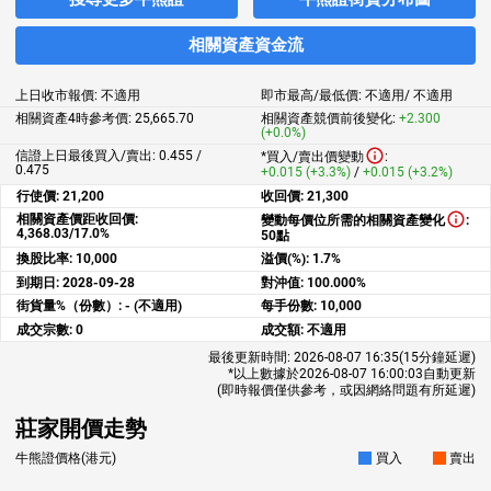
相關資產資金流
上日收市報價:
不適用
即市最高/最低價:
不適用
/
不適用
相關資產4時參考價:
25,665.70
相關資產競價前後變化:
+2.300
(+0.0%)
信證上日最後買入/賣出: 0.455 /
*買入/賣出價變動
:
0.475
+0.015 (+3.3%)
/
+0.015 (+3.2%)
行使價:
21,200
收回價:
21,300
相關資產價距收回價:
變動每價位所需的相關資產變化
:
4,368.03/17.0%
50點
換股比率:
10,000
溢價(%):
1.7%
到期日:
2028-09-28
對沖值:
100.000%
街貨量%（份數）:
- (不適用)
每手份數:
10,000
成交宗數:
0
成交額:
不適用
最後更新時間:
2026-08-07 16:35
(15分鐘延遲)
*以上數據於
2026-08-07 16:00:03
自動更新
(即時報價僅供參考，或因網絡問題有所延遲)
莊家開價走勢
牛熊證價格(港元)
買入
賣出