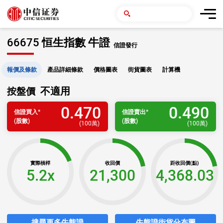
66675 恒生指數 牛證
信證發行
報價及條款
產品詳細條款
價格圖表
街貨圖表
計算機
不適用
按盤價
0.470
0.490
信證
買入
*
信證
賣出
*
(股數)
(股數)
(
100萬
)
(
100萬
)
實際槓桿
收回價
距收回價(點)
5.2x
21,300
4,368.03
搜尋更多牛熊證
牛熊證街貨分布圖