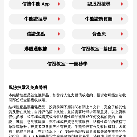
信搜牛熊 App
認股證搜尋
牛熊證搜尋
牛熊證街貨圖
信證焦點
資金流
港股通數據
信證教室—基礎篇
信證教室—一圖秒學
風險披露及免責聲明
本結構性產品並無抵押品，如發行人無力償債或違約，投資者可能無法收
回部份或全部應收款項。
結構性產品屬複雜產品，投資前閣下應詳閱有關上市文件，完全了解其性
質及潛在風險，自行評估箇中風險，並於需要時尋求專業意見。以上資料
僅供參考，並不構成購買或出售結構性産品或達成任何交易的要約、遊
說、邀請、意見或建議，亦不構成投資意見或服務。結構性產品的價格可
急跌或急升，投資者或會損失所有投資。牛熊證設有強制收回機制，因此
有可能提早終止，在此情況下（i）N類牛熊證投資者會損失於牛熊證的全
部投資；而（ii）R類牛熊證之剩餘價值則可能為零。過往表現並非未來表