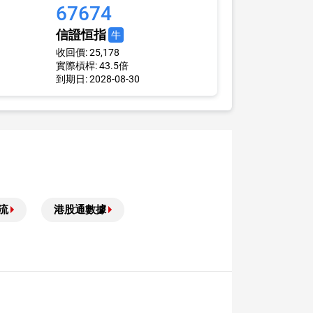
67674
信證恒指
牛
收回價: 25,178
實際槓桿: 43.5倍
到期日: 2028-08-30
流
港股通數據