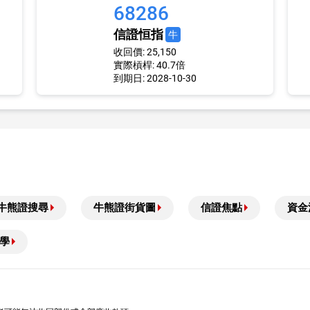
68286
信證恒指
牛
收回價: 25,150
實際槓桿: 40.7倍
到期日: 2028-10-30
牛熊證搜尋
牛熊證街貨圖
信證焦點
資金
學