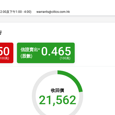
00及下午1:00 - 4:00)
warrants@citics.com.hk
行
50
0.465
信證
賣出
*
(股數)
100萬
)
(
100萬
)
收回價
21,562