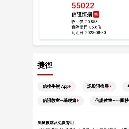
55022
信證恒指
熊
收回價: 25,853
實際槓桿: 85.6倍
到期日: 2028-08-30
捷徑
信搜牛熊 App
認股證搜尋
信證教室—基礎篇
信證教室—一圖秒
風險披露及免責聲明