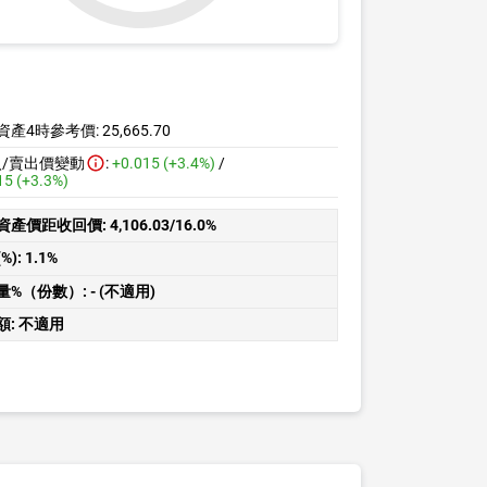
資產4時參考價:
25,665.70
入/賣出價變動
:
+0.015 (+3.4%)
/
15 (+3.3%)
資產價距收回價:
4,106.03/16.0%
%):
1.1%
量%（份數）:
- (不適用)
額:
不適用