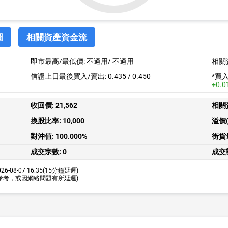
圖
相關資產資金流
即市最高/最低價:
不適用
/
不適用
相關
信證上日最後買入/賣出: 0.435 / 0.450
*買
+0.0
收回價:
21,562
相關
換股比率:
10,000
溢價(
對沖值:
100.000%
街貨
成交宗數:
0
成交
26-08-07 16:35
(15分鐘延遲)
參考，或因網絡問題有所延遲)