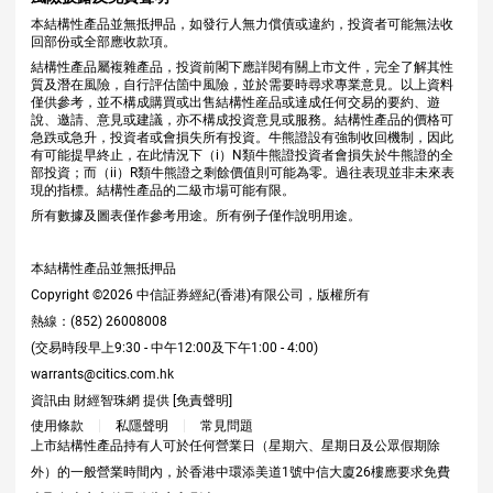
本結構性產品並無抵押品，如發行人無力償債或違約，投資者可能無法收
回部份或全部應收款項。
結構性產品屬複雜產品，投資前閣下應詳閱有關上市文件，完全了解其性
質及潛在風險，自行評估箇中風險，並於需要時尋求專業意見。以上資料
僅供參考，並不構成購買或出售結構性産品或達成任何交易的要約、遊
說、邀請、意見或建議，亦不構成投資意見或服務。結構性產品的價格可
急跌或急升，投資者或會損失所有投資。牛熊證設有強制收回機制，因此
有可能提早終止，在此情況下（i）N類牛熊證投資者會損失於牛熊證的全
部投資；而（ii）R類牛熊證之剩餘價值則可能為零。過往表現並非未來表
現的指標。結構性產品的二級市場可能有限。
所有數據及圖表僅作參考用途。所有例子僅作說明用途。
本結構性產品並無抵押品
Copyright ©
2026
中信証券經紀(香港)有限公司，版權所有
熱線：(852) 26008008
(交易時段早上9:30 - 中午12:00及下午1:00 - 4:00)
warrants@citics.com.hk
資訊由 財經智珠網 提供 [
免責聲明
]
使用條款
私隱聲明
常見問題
上市結構性產品持有人可於任何營業日（星期六、星期日及公眾假期除
外）的一般營業時間內，於香港中環添美道1號中信大廈26樓應要求免費