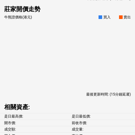
莊家開價走勢
牛熊證價格(港元)
買入
賣出
最後更新時間:
(15分鐘延遲)
相關資產:
是日最高價:
是日最低價:
開市價:
前收市價:
成交額:
成交量: