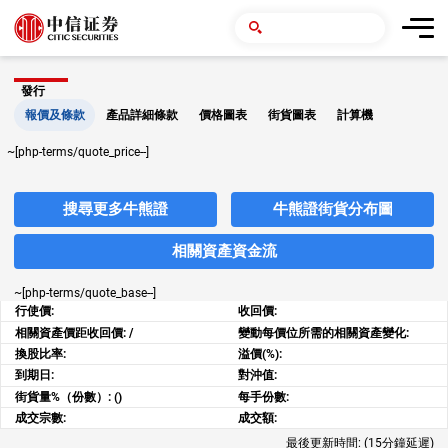
發行
報價及條款
產品詳細條款
價格圖表
街貨圖表
計算機
~[php-terms/quote_price--]
搜尋更多牛熊證
牛熊證街貨分布圖
相關資產資金流
~[php-terms/quote_base--]
行使價:
收回價:
相關資產價距收回價:
/
變動每價位所需的相關資產變化:
換股比率:
溢價(%):
到期日:
對沖值:
街貨量%（份數）:
()
每手份數:
成交宗數:
成交額:
最後更新時間:
(15分鐘延遲)