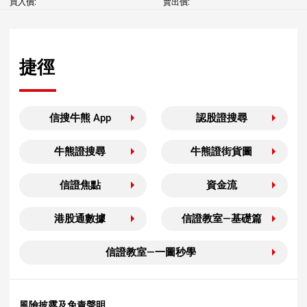
買入價:
賣出價:
捷徑
信搜牛熊 App
認股證搜尋
牛熊證搜尋
牛熊證街貨圖
信證焦點
資金流
港股通數據
信證教室—基礎篇
信證教室—一圖秒學
風險披露及免責聲明