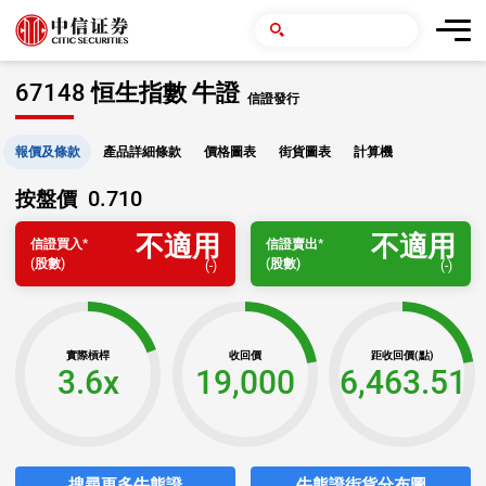
67148 恒生指數 牛證
信證發行
報價及條款
產品詳細條款
價格圖表
街貨圖表
計算機
0.710
按盤價
不適用
不適用
信證
買入
*
信證
賣出
*
(股數)
(股數)
(
-
)
(
-
)
實際槓桿
收回價
距收回價(點)
3.6x
19,000
6,463.51
搜尋更多牛熊證
牛熊證街貨分布圖