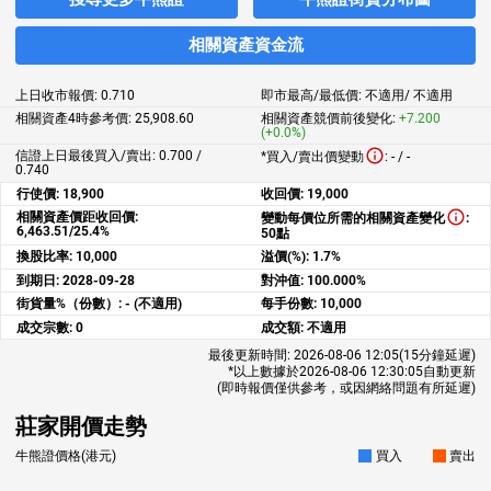
相關資產資金流
上日收市報價:
0.710
即市最高/最低價:
不適用
/
不適用
相關資產4時參考價:
25,908.60
相關資產競價前後變化:
+7.200
(+0.0%)
信證上日最後買入/賣出: 0.700 /
*買入/賣出價變動
:
-
/
-
0.740
行使價:
18,900
收回價:
19,000
相關資產價距收回價:
變動每價位所需的相關資產變化
:
6,463.51/25.4%
50點
換股比率:
10,000
溢價(%):
1.7%
到期日:
2028-09-28
對沖值:
100.000%
街貨量%（份數）:
- (不適用)
每手份數:
10,000
成交宗數:
0
成交額:
不適用
最後更新時間:
2026-08-06 12:05
(15分鐘延遲)
*以上數據於
2026-08-06 12:30:05
自動更新
(即時報價僅供參考，或因網絡問題有所延遲)
莊家開價走勢
牛熊證價格(港元)
買入
賣出