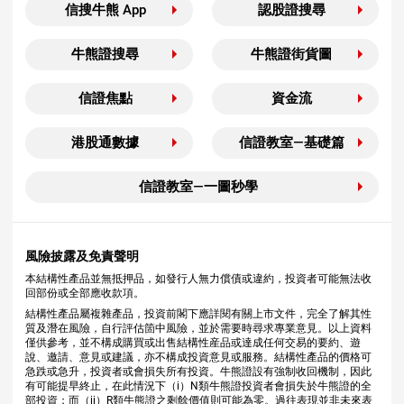
信搜牛熊 App
認股證搜尋
牛熊證搜尋
牛熊證街貨圖
信證焦點
資金流
港股通數據
信證教室—基礎篇
信證教室—一圖秒學
風險披露及免責聲明
本結構性產品並無抵押品，如發行人無力償債或違約，投資者可能無法收
回部份或全部應收款項。
結構性產品屬複雜產品，投資前閣下應詳閱有關上市文件，完全了解其性
質及潛在風險，自行評估箇中風險，並於需要時尋求專業意見。以上資料
僅供參考，並不構成購買或出售結構性産品或達成任何交易的要約、遊
說、邀請、意見或建議，亦不構成投資意見或服務。結構性產品的價格可
急跌或急升，投資者或會損失所有投資。牛熊證設有強制收回機制，因此
有可能提早終止，在此情況下（i）N類牛熊證投資者會損失於牛熊證的全
部投資；而（ii）R類牛熊證之剩餘價值則可能為零。過往表現並非未來表