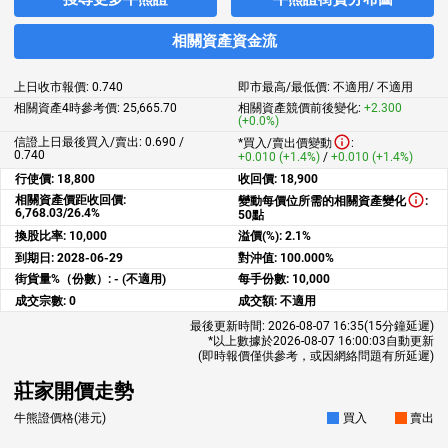
相關資產資金流
上日收市報價:
0.740
即市最高/最低價:
不適用
/
不適用
相關資產4時參考價:
25,665.70
相關資產競價前後變化:
+2.300
(+0.0%)
信證上日最後買入/賣出: 0.690 /
*買入/賣出價變動
:
0.740
+0.010 (+1.4%)
/
+0.010 (+1.4%)
行使價:
18,800
收回價:
18,900
相關資產價距收回價:
變動每價位所需的相關資產變化
:
6,768.03/26.4%
50點
換股比率:
10,000
溢價(%):
2.1%
到期日:
2028-06-29
對沖值:
100.000%
街貨量%（份數）:
- (不適用)
每手份數:
10,000
成交宗數:
0
成交額:
不適用
最後更新時間:
2026-08-07 16:35
(15分鐘延遲)
*以上數據於
2026-08-07 16:00:03
自動更新
(即時報價僅供參考，或因網絡問題有所延遲)
莊家開價走勢
牛熊證價格(港元)
買入
賣出