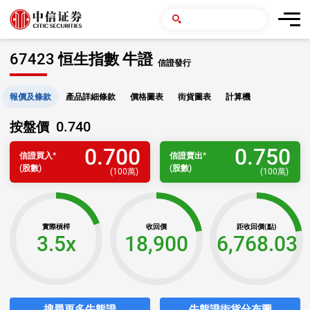
67423 恒生指數 牛證
信證發行
報價及條款
產品詳細條款
價格圖表
街貨圖表
計算機
0.740
按盤價
0.700
0.750
信證
買入
*
信證
賣出
*
(股數)
(股數)
(
100萬
)
(
100萬
)
實際槓桿
收回價
距收回價(點)
3.5x
18,900
6,768.03
搜尋更多牛熊證
牛熊證街貨分布圖