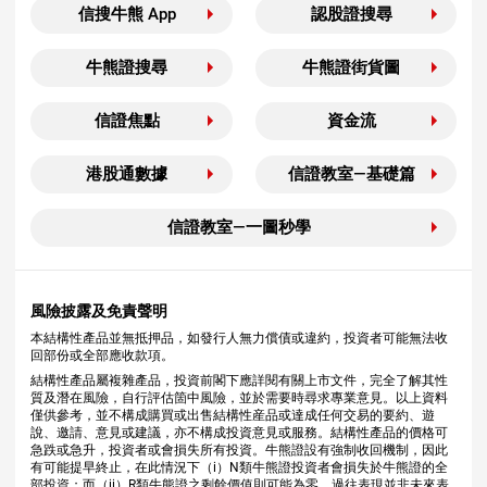
信搜牛熊 App
認股證搜尋
牛熊證搜尋
牛熊證街貨圖
信證焦點
資金流
港股通數據
信證教室—基礎篇
信證教室—一圖秒學
風險披露及免責聲明
本結構性產品並無抵押品，如發行人無力償債或違約，投資者可能無法收
回部份或全部應收款項。
結構性產品屬複雜產品，投資前閣下應詳閱有關上市文件，完全了解其性
質及潛在風險，自行評估箇中風險，並於需要時尋求專業意見。以上資料
僅供參考，並不構成購買或出售結構性産品或達成任何交易的要約、遊
說、邀請、意見或建議，亦不構成投資意見或服務。結構性產品的價格可
急跌或急升，投資者或會損失所有投資。牛熊證設有強制收回機制，因此
有可能提早終止，在此情況下（i）N類牛熊證投資者會損失於牛熊證的全
部投資；而（ii）R類牛熊證之剩餘價值則可能為零。過往表現並非未來表