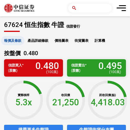
67624 恒生指數 牛證
信證發行
報價及條款
產品詳細條款
價格圖表
街貨圖表
計算機
0.480
按盤價
0.480
0.495
信證
買入
*
信證
賣出
*
(股數)
(股數)
(
100萬
)
(
100萬
)
實際槓桿
收回價
距收回價(點)
5.3x
21,250
4,418.03
搜尋更多牛熊證
牛熊證街貨分布圖