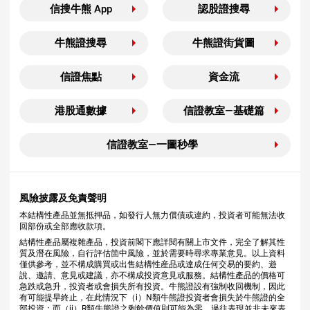
信搜牛熊 App
認股證搜尋
牛熊證搜尋
牛熊證街貨圖
信證焦點
資金流
港股通數據
信證教室—基礎篇
信證教室—一圖秒學
風險披露及免責聲明
本結構性產品並無抵押品，如發行人無力償債或違約，投資者可能無法收
回部份或全部應收款項。
結構性產品屬複雜產品，投資前閣下應詳閱有關上市文件，完全了解其性
質及潛在風險，自行評估箇中風險，並於需要時尋求專業意見。以上資料
僅供參考，並不構成購買或出售結構性産品或達成任何交易的要約、遊
說、邀請、意見或建議，亦不構成投資意見或服務。結構性產品的價格可
急跌或急升，投資者或會損失所有投資。牛熊證設有強制收回機制，因此
有可能提早終止，在此情況下（i）N類牛熊證投資者會損失於牛熊證的全
部投資；而（ii）R類牛熊證之剩餘價值則可能為零。過往表現並非未來表