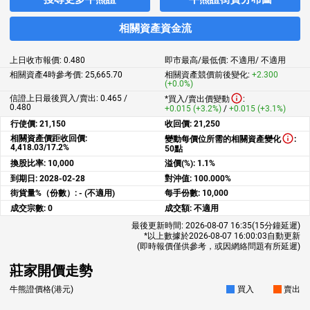
相關資產資金流
上日收市報價:
0.480
即市最高/最低價:
不適用
/
不適用
相關資產4時參考價:
25,665.70
相關資產競價前後變化:
+2.300
(+0.0%)
信證上日最後買入/賣出: 0.465 /
*買入/賣出價變動
:
0.480
+0.015 (+3.2%)
/
+0.015 (+3.1%)
行使價:
21,150
收回價:
21,250
相關資產價距收回價:
變動每價位所需的相關資產變化
:
4,418.03/17.2%
50點
換股比率:
10,000
溢價(%):
1.1%
到期日:
2028-02-28
對沖值:
100.000%
街貨量%（份數）:
- (不適用)
每手份數:
10,000
成交宗數:
0
成交額:
不適用
最後更新時間:
2026-08-07 16:35
(15分鐘延遲)
*以上數據於
2026-08-07 16:00:03
自動更新
(即時報價僅供參考，或因網絡問題有所延遲)
莊家開價走勢
牛熊證價格(港元)
買入
賣出