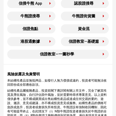
信搜牛熊 App
認股證搜尋
牛熊證搜尋
牛熊證街貨圖
信證焦點
資金流
港股通數據
信證教室—基礎篇
信證教室—一圖秒學
風險披露及免責聲明
本結構性產品並無抵押品，如發行人無力償債或違約，投資者可能無法收
回部份或全部應收款項。
結構性產品屬複雜產品，投資前閣下應詳閱有關上市文件，完全了解其性
質及潛在風險，自行評估箇中風險，並於需要時尋求專業意見。以上資料
僅供參考，並不構成購買或出售結構性産品或達成任何交易的要約、遊
說、邀請、意見或建議，亦不構成投資意見或服務。結構性產品的價格可
急跌或急升，投資者或會損失所有投資。牛熊證設有強制收回機制，因此
有可能提早終止，在此情況下（i）N類牛熊證投資者會損失於牛熊證的全
部投資；而（ii）R類牛熊證之剩餘價值則可能為零。過往表現並非未來表