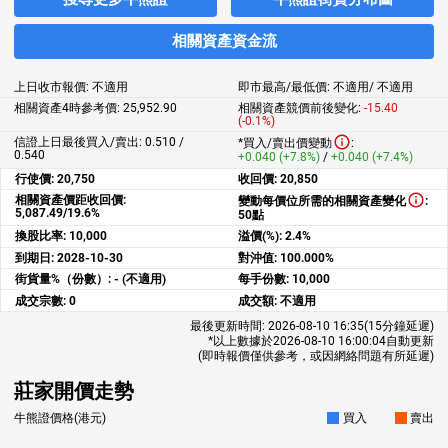
相關資產資金流
上日收市報價:
不適用
即市最高/最低價:
不適用
/
不適用
相關資產4時參考價:
25,952.90
相關資產競價前後變化:
-15.40
(-0.1%)
信證上日最後買入/賣出: 0.510 /
*買入/賣出價變動
:
0.540
+0.040 (+7.8%)
/
+0.040 (+7.4%)
行使價:
20,750
收回價:
20,850
相關資產價距收回價:
變動每價位所需的相關資產變化
:
5,087.49/19.6%
50點
換股比率:
10,000
溢價(%):
2.4%
到期日:
2028-10-30
對沖值:
100.000%
街貨量%（份數）:
- (不適用)
每手份數:
10,000
成交宗數:
0
成交額:
不適用
最後更新時間:
2026-08-10 16:35
(15分鐘延遲)
*以上數據於
2026-08-10 16:00:04
自動更新
(即時報價僅供參考，或因網絡問題有所延遲)
莊家開價走勢
牛熊證價格(港元)
買入
賣出