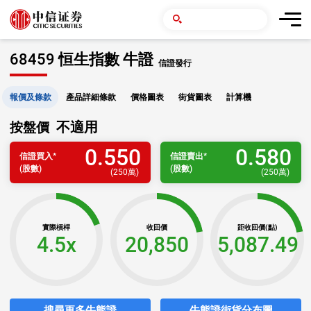
68459 恒生指數 牛證
信證發行
報價及條款
產品詳細條款
價格圖表
街貨圖表
計算機
不適用
按盤價
0.550
0.580
信證
買入
*
信證
賣出
*
(股數)
(股數)
(
250萬
)
(
250萬
)
實際槓桿
收回價
距收回價(點)
4.5x
20,850
5,087.49
搜尋更多牛熊證
牛熊證街貨分布圖