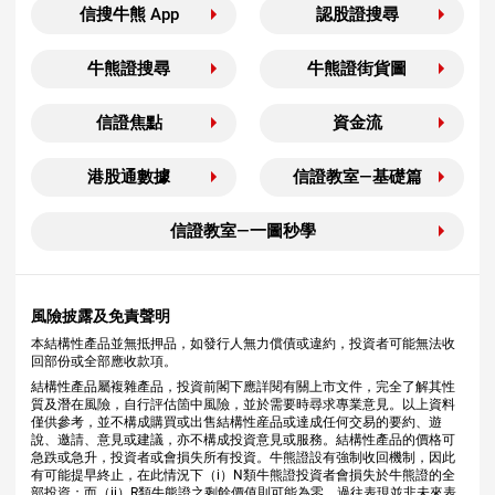
信搜牛熊 App
認股證搜尋
牛熊證搜尋
牛熊證街貨圖
信證焦點
資金流
港股通數據
信證教室—基礎篇
信證教室—一圖秒學
風險披露及免責聲明
本結構性產品並無抵押品，如發行人無力償債或違約，投資者可能無法收
回部份或全部應收款項。
結構性產品屬複雜產品，投資前閣下應詳閱有關上市文件，完全了解其性
質及潛在風險，自行評估箇中風險，並於需要時尋求專業意見。以上資料
僅供參考，並不構成購買或出售結構性産品或達成任何交易的要約、遊
說、邀請、意見或建議，亦不構成投資意見或服務。結構性產品的價格可
急跌或急升，投資者或會損失所有投資。牛熊證設有強制收回機制，因此
有可能提早終止，在此情況下（i）N類牛熊證投資者會損失於牛熊證的全
部投資；而（ii）R類牛熊證之剩餘價值則可能為零。過往表現並非未來表