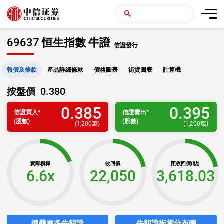
69637 恒生指數 牛證
信證發行
報價及條款
產品詳細條款
價格圖表
街貨圖表
計算機
0.380
按盤價
0.385
0.395
信證
買入
*
信證
賣出
*
(股數)
(股數)
(
1,200萬
)
(
1,200萬
)
實際槓桿
收回價
距收回價(點)
6.6x
22,050
3,618.03
搜尋更多牛熊證
牛熊證街貨分布圖