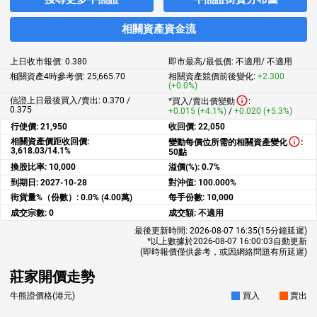
相關資產資金流
上日收市報價:
0.380
即市最高/最低價:
不適用
/
不適用
相關資產4時參考價:
25,665.70
相關資產競價前後變化:
+2.300
(+0.0%)
信證上日最後買入/賣出: 0.370 /
*買入/賣出價變動
:
0.375
+0.015 (+4.1%)
/
+0.020 (+5.3%)
行使價:
21,950
收回價:
22,050
相關資產價距收回價:
變動每價位所需的相關資產變化
:
3,618.03/14.1%
50點
換股比率:
10,000
溢價(%):
0.7%
到期日:
2027-10-28
對沖值:
100.000%
街貨量%（份數）:
0.0% (4.00萬)
每手份數:
10,000
成交宗數:
0
成交額:
不適用
最後更新時間:
2026-08-07 16:35
(15分鐘延遲)
*以上數據於
2026-08-07 16:00:03
自動更新
(即時報價僅供參考，或因網絡問題有所延遲)
莊家開價走勢
牛熊證價格(港元)
買入
賣出