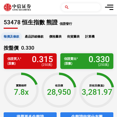
53478 恒生指數 熊證
信證發行
報價及條款
產品詳細條款
價格圖表
街貨圖表
計算機
0.330
按盤價
0.315
0.330
信證
買入
*
信證
賣出
*
(股數)
(股數)
(
250萬
)
(
250萬
)
實際槓桿
收回價
距收回價(點)
7.8x
28,950
3,281.97
搜尋更多牛熊證
牛熊證街貨分布圖