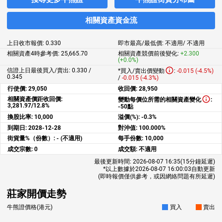
相關資產資金流
上日收市報價:
0.330
即市最高/最低價:
不適用
/
不適用
相關資產4時參考價:
25,665.70
相關資產競價前後變化:
+2.300
(+0.0%)
信證上日最後買入/賣出: 0.330 /
*買入/賣出價變動
:
-0.015 (-4.5%)
0.345
/
-0.015 (-4.3%)
行使價:
29,050
收回價:
28,950
相關資產價距收回價:
變動每價位所需的相關資產變化
:
3,281.97/12.8%
-50點
換股比率:
10,000
溢價(%):
-0.3%
到期日:
2028-12-28
對沖值:
100.000%
街貨量%（份數）:
- (不適用)
每手份數:
10,000
成交宗數:
0
成交額:
不適用
最後更新時間:
2026-08-07 16:35
(15分鐘延遲)
*以上數據於
2026-08-07 16:00:03
自動更新
(即時報價僅供參考，或因網絡問題有所延遲)
莊家開價走勢
牛熊證價格(港元)
買入
賣出