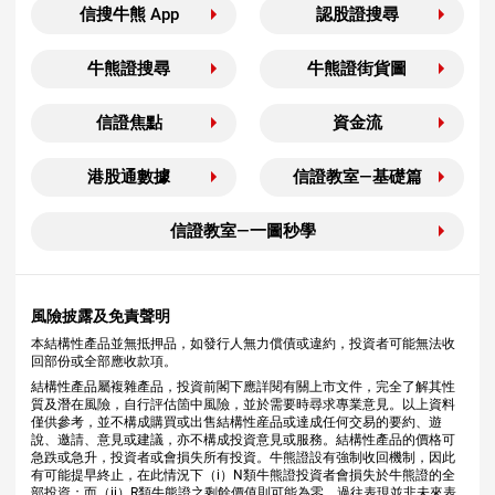
信搜牛熊 App
認股證搜尋
牛熊證搜尋
牛熊證街貨圖
信證焦點
資金流
港股通數據
信證教室—基礎篇
信證教室—一圖秒學
風險披露及免責聲明
本結構性產品並無抵押品，如發行人無力償債或違約，投資者可能無法收
回部份或全部應收款項。
結構性產品屬複雜產品，投資前閣下應詳閱有關上市文件，完全了解其性
質及潛在風險，自行評估箇中風險，並於需要時尋求專業意見。以上資料
僅供參考，並不構成購買或出售結構性産品或達成任何交易的要約、遊
說、邀請、意見或建議，亦不構成投資意見或服務。結構性產品的價格可
急跌或急升，投資者或會損失所有投資。牛熊證設有強制收回機制，因此
有可能提早終止，在此情況下（i）N類牛熊證投資者會損失於牛熊證的全
部投資；而（ii）R類牛熊證之剩餘價值則可能為零。過往表現並非未來表