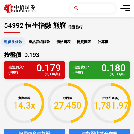
54992 恒生指數 熊證
信證發行
報價及條款
產品詳細條款
價格圖表
街貨圖表
計算機
0.193
按盤價
0.179
0.180
信證
買入
*
信證
賣出
*
(股數)
(股數)
(
3,000萬
)
(
3,000萬
)
實際槓桿
收回價
距收回價(點)
14.3x
27,450
1,781.97
搜尋更多牛熊證
牛熊證街貨分布圖