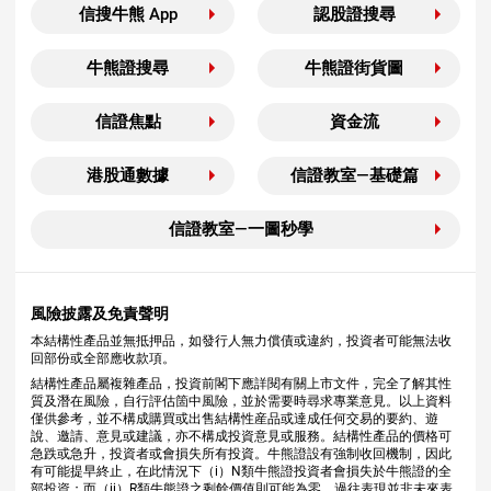
信搜牛熊 App
認股證搜尋
牛熊證搜尋
牛熊證街貨圖
信證焦點
資金流
港股通數據
信證教室—基礎篇
信證教室—一圖秒學
風險披露及免責聲明
本結構性產品並無抵押品，如發行人無力償債或違約，投資者可能無法收
回部份或全部應收款項。
結構性產品屬複雜產品，投資前閣下應詳閱有關上市文件，完全了解其性
質及潛在風險，自行評估箇中風險，並於需要時尋求專業意見。以上資料
僅供參考，並不構成購買或出售結構性産品或達成任何交易的要約、遊
說、邀請、意見或建議，亦不構成投資意見或服務。結構性產品的價格可
急跌或急升，投資者或會損失所有投資。牛熊證設有強制收回機制，因此
有可能提早終止，在此情況下（i）N類牛熊證投資者會損失於牛熊證的全
部投資；而（ii）R類牛熊證之剩餘價值則可能為零。過往表現並非未來表