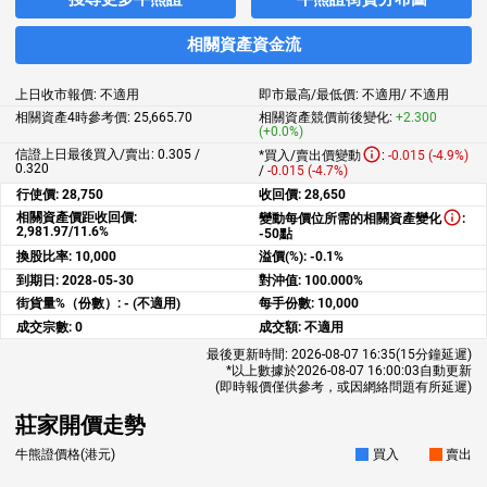
相關資產資金流
上日收市報價:
不適用
即市最高/最低價:
不適用
/
不適用
相關資產4時參考價:
25,665.70
相關資產競價前後變化:
+2.300
(+0.0%)
信證上日最後買入/賣出: 0.305 /
*買入/賣出價變動
:
-0.015 (-4.9%)
0.320
/
-0.015 (-4.7%)
行使價:
28,750
收回價:
28,650
相關資產價距收回價:
變動每價位所需的相關資產變化
:
2,981.97/11.6%
-50點
換股比率:
10,000
溢價(%):
-0.1%
到期日:
2028-05-30
對沖值:
100.000%
街貨量%（份數）:
- (不適用)
每手份數:
10,000
成交宗數:
0
成交額:
不適用
最後更新時間:
2026-08-07 16:35
(15分鐘延遲)
*以上數據於
2026-08-07 16:00:03
自動更新
(即時報價僅供參考，或因網絡問題有所延遲)
莊家開價走勢
牛熊證價格(港元)
買入
賣出