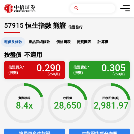
57915 恒生指數 熊證
信證發行
報價及條款
產品詳細條款
價格圖表
街貨圖表
計算機
不適用
按盤價
0.290
0.305
信證
買入
*
信證
賣出
*
(股數)
(股數)
(
250萬
)
(
250萬
)
實際槓桿
收回價
距收回價(點)
8.4x
28,650
2,981.97
搜尋更多牛熊證
牛熊證街貨分布圖