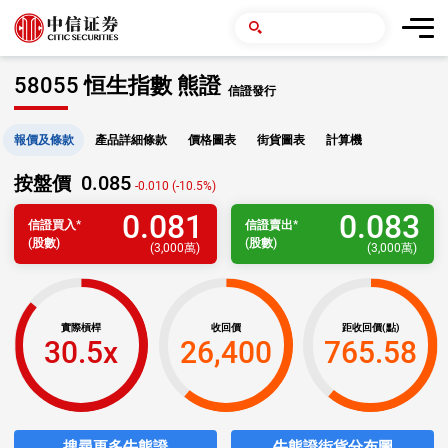
58055 恒生指數 熊證
信證發行
報價及條款
產品詳細條款
價格圖表
街貨圖表
計算機
0.085
按盤價
-0.010 (-10.5%)
0.081
0.083
信證
買入
*
信證
賣出
*
(股數)
(股數)
(
3,000萬
)
(
3,000萬
)
實際槓桿
收回價
距收回價(點)
30.5x
26,400
765.58
搜尋更多牛熊證
牛熊證街貨分布圖