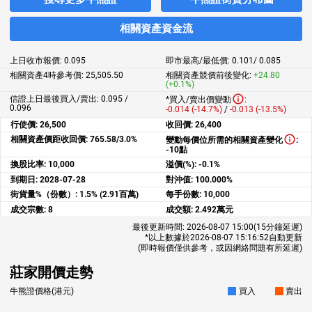
相關資產資金流
上日收市報價:
0.095
即市最高/最低價:
0.101
/
0.085
相關資產4時參考價:
25,505.50
相關資產競價前後變化:
+24.80
(+0.1%)
信證上日最後買入/賣出: 0.095 /
*買入/賣出價變動
:
0.096
-0.014 (-14.7%)
/
-0.013 (-13.5%)
行使價:
26,500
收回價:
26,400
相關資產價距收回價:
765.58/3.0%
變動每價位所需的相關資產變化
:
-10點
換股比率:
10,000
溢價(%):
-0.1%
到期日:
2028-07-28
對沖值:
100.000%
街貨量%（份數）:
1.5% (2.91百萬)
每手份數:
10,000
成交宗數:
8
成交額:
2.492萬元
最後更新時間:
2026-08-07 15:00
(15分鐘延遲)
*以上數據於
2026-08-07 15:16:52
自動更新
(即時報價僅供參考，或因網絡問題有所延遲)
莊家開價走勢
牛熊證價格(港元)
買入
賣出