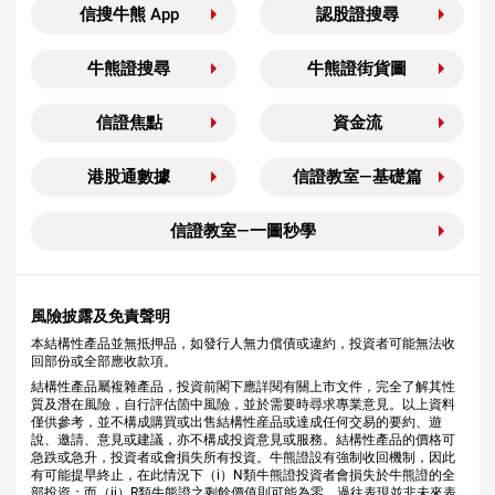
信搜牛熊 App
認股證搜尋
牛熊證搜尋
牛熊證街貨圖
信證焦點
資金流
港股通數據
信證教室—基礎篇
信證教室—一圖秒學
風險披露及免責聲明
本結構性產品並無抵押品，如發行人無力償債或違約，投資者可能無法收
回部份或全部應收款項。
結構性產品屬複雜產品，投資前閣下應詳閱有關上市文件，完全了解其性
質及潛在風險，自行評估箇中風險，並於需要時尋求專業意見。以上資料
僅供參考，並不構成購買或出售結構性産品或達成任何交易的要約、遊
說、邀請、意見或建議，亦不構成投資意見或服務。結構性產品的價格可
急跌或急升，投資者或會損失所有投資。牛熊證設有強制收回機制，因此
有可能提早終止，在此情況下（i）N類牛熊證投資者會損失於牛熊證的全
部投資；而（ii）R類牛熊證之剩餘價值則可能為零。過往表現並非未來表