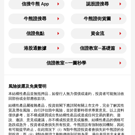
信搜牛熊 App
認股證搜尋
牛熊證搜尋
牛熊證街貨圖
信證焦點
資金流
港股通數據
信證教室—基礎篇
信證教室—一圖秒學
風險披露及免責聲明
本結構性產品並無抵押品，如發行人無力償債或違約，投資者可能無法收
回部份或全部應收款項。
結構性產品屬複雜產品，投資前閣下應詳閱有關上市文件，完全了解其性
質及潛在風險，自行評估箇中風險，並於需要時尋求專業意見。以上資料
僅供參考，並不構成購買或出售結構性産品或達成任何交易的要約、遊
說、邀請、意見或建議，亦不構成投資意見或服務。結構性產品的價格可
急跌或急升，投資者或會損失所有投資。牛熊證設有強制收回機制，因此
有可能提早終止，在此情況下（i）N類牛熊證投資者會損失於牛熊證的全
部投資；而（ii）R類牛熊證之剩餘價值則可能為零。過往表現並非未來表