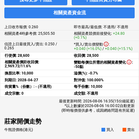
相關資產資金流
上日收市報價:
0.260
即市最高/最低價:
不適用
/
不適用
相關資產4時參考價:
25,505.50
相關資產競價前後變化:
+24.80
(+0.1%)
信證上日最後買入/賣出: 0.250 /
*買入/賣出價變動
:
0.265
+0.040 (+16.0%)
/
+0.040 (+15.1%)
行使價:
28,600
收回價:
28,500
相關資產價距收回價:
變動每價位所需的相關資產變化
:
2,969.72/11.6%
-50點
換股比率:
10,000
溢價(%):
-0.7%
到期日:
2028-04-27
對沖值:
100.000%
街貨量%（份數）:
- (不適用)
每手份數:
10,000
成交宗數:
0
成交額:
不適用
最後更新時間:
2026-08-06 16:35
(15分鐘延遲)
*以上數據於
2026-08-06 16:00:02
自動更新
(即時報價僅供參考，或因網絡問題有所延遲)
莊家開價走勢
牛熊證價格(港元)
買入
賣出