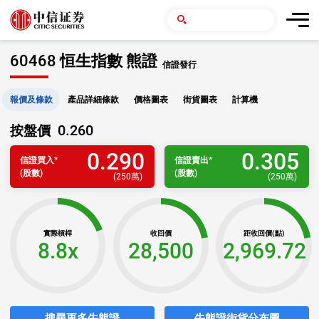
60468 恒生指數 熊證
信證發行
報價及條款
產品詳細條款
價格圖表
街貨圖表
計算機
0.260
按盤價
0.290
0.305
信證
買入
*
信證
賣出
*
(股數)
(股數)
(
250萬
)
(
250萬
)
實際槓桿
收回價
距收回價(點)
8.8x
28,500
2,969.72
搜尋更多牛熊證
牛熊證街貨分布圖