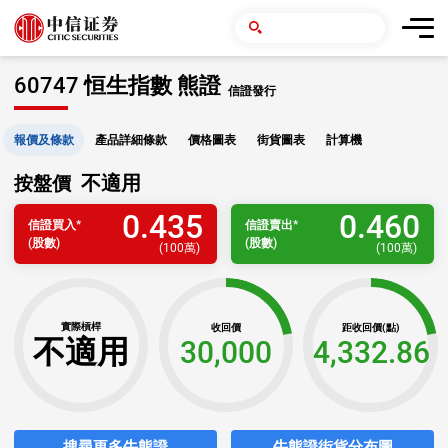
60747 恒生指數 熊證
信證發行
報價及條款
產品詳細條款
價格圖表
街貨圖表
計算機
不適用
按盤價
0.435
0.460
信證
買入
*
信證
賣出
*
(股數)
(股數)
(
100萬
)
(
100萬
)
實際槓桿
收回價
距收回價(點)
不適用
30,000
4,332.86
搜尋更多牛熊證
牛熊證街貨分布圖