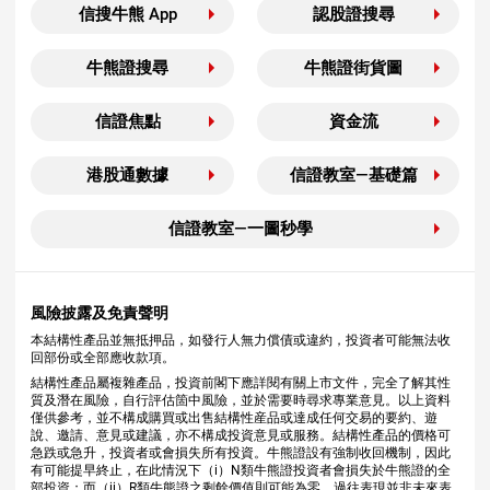
信搜牛熊 App
認股證搜尋
牛熊證搜尋
牛熊證街貨圖
信證焦點
資金流
港股通數據
信證教室—基礎篇
信證教室—一圖秒學
風險披露及免責聲明
本結構性產品並無抵押品，如發行人無力償債或違約，投資者可能無法收
回部份或全部應收款項。
結構性產品屬複雜產品，投資前閣下應詳閱有關上市文件，完全了解其性
質及潛在風險，自行評估箇中風險，並於需要時尋求專業意見。以上資料
僅供參考，並不構成購買或出售結構性産品或達成任何交易的要約、遊
說、邀請、意見或建議，亦不構成投資意見或服務。結構性產品的價格可
急跌或急升，投資者或會損失所有投資。牛熊證設有強制收回機制，因此
有可能提早終止，在此情況下（i）N類牛熊證投資者會損失於牛熊證的全
部投資；而（ii）R類牛熊證之剩餘價值則可能為零。過往表現並非未來表