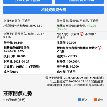
相關資產資金流
上日收市報價:
不適用
即市最高/最低價:
不適用
/
不適用
相關資產4時參考價:
25,908.60
相關資產競價前後變化:
+7.200
(+0.0%)
信證上日最後買入/賣出: 0.395 /
*買入/賣出價變動
:
不適用
/
0.415
不適用
行使價:
30,100
收回價:
30,000
相關資產價距收回價:
變動每價位所需的相關資產變化
:
4,332.86/16.9%
-10點
換股比率:
10,000
溢價(%):
-17.3%
到期日:
2028-04-27
對沖值:
100.000%
街貨量%（份數）:
- (不適用)
每手份數:
10,000
成交宗數:
0
成交額:
不適用
最後更新時間:
2026-08-06 09:30
(15分鐘延遲)
*以上數據於
2026-08-06 09:46:26
自動更新
(即時報價僅供參考，或因網絡問題有所延遲)
莊家開價走勢
牛熊證價格(港元)
買入
賣出