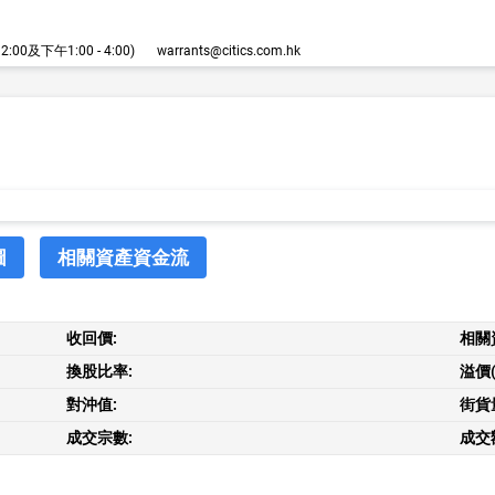
00及下午1:00 - 4:00)
warrants@citics.com.hk
圖
相關資產資金流
收回價:
相關
換股比率:
溢價(
對沖值:
街貨
成交宗數:
成交