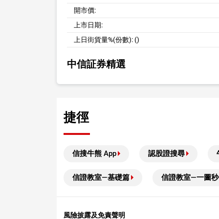
開市價:
上市日期:
上日街貨量%(份數):
()
中信証券精選
捷徑
信搜牛熊 App
認股證搜尋
信證教室—基礎篇
信證教室—一圖秒
風險披露及免責聲明