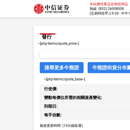
本結構性產品並無抵押品
熱線: (852) 26008008
(交易時段早上9:30 - 中午12:
發行
~[php-terms/quote_price--]
搜尋更多牛熊證
牛熊證街貨分布
~[php-terms/quote_base--]
行使價:
變動每價位所需的相關資產變化:
到期日:
每手份數:
最後更新時間:
(15分鐘延遲)