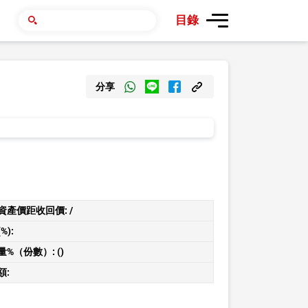
目錄
分享
資產價距收回價:
/
%):
量%（份數）:
()
額: