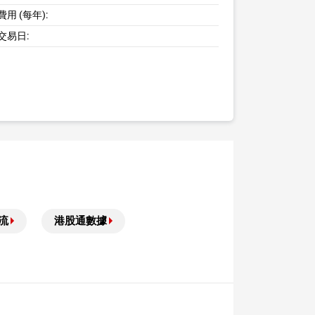
用 (每年):
交易日:
流
港股通數據