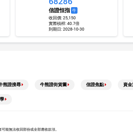
68286
信證恒指
牛
收回價: 25,150
實際槓桿: 40.7倍
到期日: 2028-10-30
牛熊證搜尋
牛熊證街貨圖
信證焦點
資金
學
者可能無法收回部份或全部應收款項。