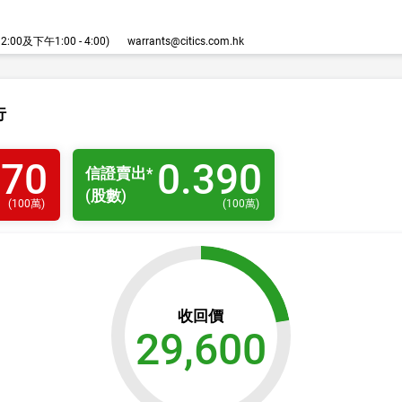
00及下午1:00 - 4:00)
warrants@citics.com.hk
行
370
0.390
信證
賣出
*
(股數)
(
100萬
)
(
100萬
)
收回價
29,600