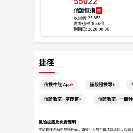
55022
信證恒指
熊
收回價: 25,853
實際槓桿: 85.6倍
到期日: 2028-08-30
捷徑
信搜牛熊 App
認股證搜尋
信證教室—基礎篇
信證教室—一圖秒
風險披露及免責聲明
本結構性產品並無抵押品，如發行人無力償債或違約，投資