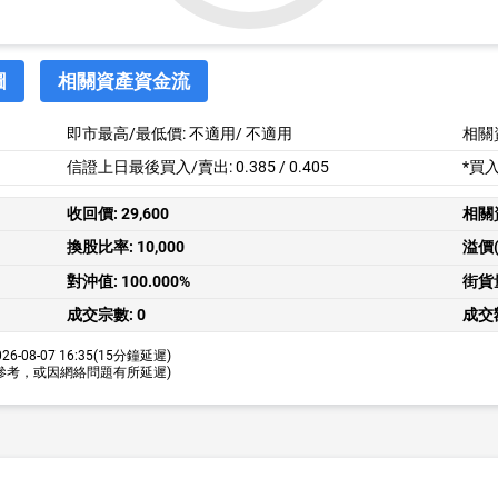
圖
相關資產資金流
即市最高/最低價:
不適用
/
不適用
相關
信證上日最後買入/賣出: 0.385 / 0.405
*買
收回價:
29,600
相關
換股比率:
10,000
溢價(
對沖值:
100.000%
街貨
成交宗數:
0
成交
26-08-07 16:35
(15分鐘延遲)
參考，或因網絡問題有所延遲)