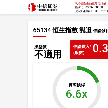
本結構性產品並無抵押品
熱線: (852) 26008008
(交易時段早上9:30 - 中午12:
65134 恒生指數 熊證
信證發
0.
信證
買入
*
按盤價
不適用
(股數)
實際槓桿
6.6x