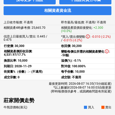
相關資產資金流
上日收市報價:
不適用
即市最高/最低價:
不適用
/
不適用
相關資產4時參考價:
25,665.70
相關資產競價前後變化:
+2.300
(+0.0%)
信證上日最後買入/賣出: 0.445 /
*買入/賣出價變動
:
-0.010 (-2.2%)
0.475
/
-0.015 (-3.2%)
行使價:
30,300
收回價:
30,200
相關資產價距收回價:
變動每價位所需的相關資產變化
:
4,531.97/17.7%
-50點
換股比率:
10,000
溢價(%):
-0.1%
到期日:
2028-11-29
對沖值:
100.000%
街貨量%（份數）:
- (不適用)
每手份數:
10,000
成交宗數:
0
成交額:
不適用
最後更新時間:
2026-08-07 16:35
(15分鐘延遲)
*以上數據於
2026-08-07 16:00:03
自動更新
(即時報價僅供參考，或因網絡問題有所延遲)
莊家開價走勢
牛熊證價格(港元)
買入
賣出