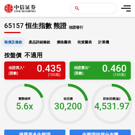
65157 恒生指數 熊證
信證發行
報價及條款
產品詳細條款
價格圖表
街貨圖表
計算機
不適用
按盤價
0.435
0.460
信證
買入
*
信證
賣出
*
(股數)
(股數)
(
100萬
)
(
100萬
)
實際槓桿
收回價
距收回價(點)
5.6x
30,200
4,531.97
搜尋更多牛熊證
牛熊證街貨分布圖