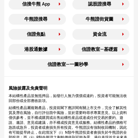
信搜牛熊 App
認股證搜尋
牛熊證搜尋
牛熊證街貨圖
信證焦點
資金流
港股通數據
信證教室—基礎篇
信證教室—一圖秒學
風險披露及免責聲明
本結構性產品並無抵押品，如發行人無力償債或違約，投資者可能無法收
回部份或全部應收款項。
結構性產品屬複雜產品，投資前閣下應詳閱有關上市文件，完全了解其性
質及潛在風險，自行評估箇中風險，並於需要時尋求專業意見。以上資料
僅供參考，並不構成購買或出售結構性産品或達成任何交易的要約、遊
說、邀請、意見或建議，亦不構成投資意見或服務。結構性產品的價格可
急跌或急升，投資者或會損失所有投資。牛熊證設有強制收回機制，因此
有可能提早終止，在此情況下（i）N類牛熊證投資者會損失於牛熊證的全
部投資；而（ii）R類牛熊證之剩餘價值則可能為零。過往表現並非未來表