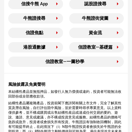
信搜牛熊 App
認股證搜尋
牛熊證搜尋
牛熊證街貨圖
信證焦點
資金流
港股通數據
信證教室—基礎篇
信證教室—一圖秒學
風險披露及免責聲明
本結構性產品並無抵押品，如發行人無力償債或違約，投資者可能無法收
回部份或全部應收款項。
結構性產品屬複雜產品，投資前閣下應詳閱有關上市文件，完全了解其性
質及潛在風險，自行評估箇中風險，並於需要時尋求專業意見。以上資料
僅供參考，並不構成購買或出售結構性産品或達成任何交易的要約、遊
說、邀請、意見或建議，亦不構成投資意見或服務。結構性產品的價格可
急跌或急升，投資者或會損失所有投資。牛熊證設有強制收回機制，因此
有可能提早終止，在此情況下（i）N類牛熊證投資者會損失於牛熊證的全
部投資；而（ii）R類牛熊證之剩餘價值則可能為零。過往表現並非未來表