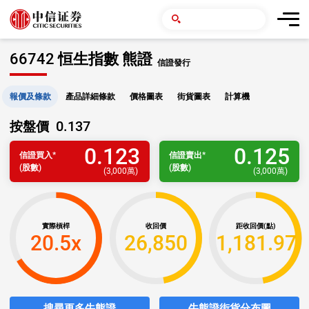
66742 恒生指數 熊證
信證發行
報價及條款
產品詳細條款
價格圖表
街貨圖表
計算機
0.137
按盤價
0.123
0.125
信證
買入
*
信證
賣出
*
(股數)
(股數)
(
3,000萬
)
(
3,000萬
)
實際槓桿
收回價
距收回價(點)
20.5x
26,850
1,181.97
搜尋更多牛熊證
牛熊證街貨分布圖