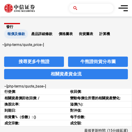
發行
報價及條款
產品詳細條款
價格圖表
街貨圖表
計算機
~[php-terms/quote_price--]
搜尋更多牛熊證
牛熊證街貨分布圖
相關資產資金流
~[php-terms/quote_base--]
行使價:
收回價:
相關資產價距收回價:
/
變動每價位所需的相關資產變化:
換股比率:
溢價(%):
到期日:
對沖值:
街貨量%（份數）:
()
每手份數:
成交宗數:
成交額:
最後更新時間:
(15分鐘延遲)