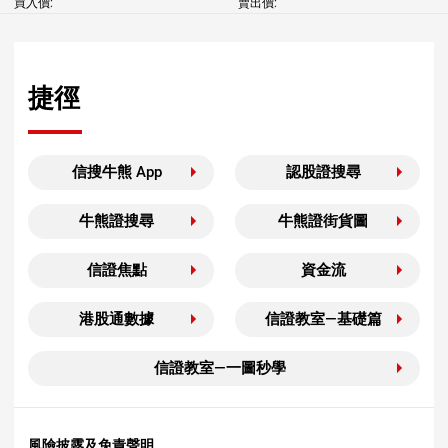
買入價:
賣出價:
捷徑
信搜牛熊 App
認股證搜尋
牛熊證搜尋
牛熊證街貨圖
信證焦點
資金流
港股通數據
信證教室—基礎篇
信證教室—一圖秒學
風險披露及免責聲明