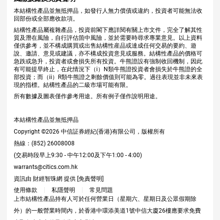
本結構性產品並無抵押品，如發行人無力償債或違約，投資者可能無法收
回部份或全部應收款項。
結構性產品屬複雜產品，投資前閣下應詳閱有關上市文件，完全了解其性
質及潛在風險，自行評估箇中風險，並於需要時尋求專業意見。以上資料
僅供參考，並不構成購買或出售結構性産品或達成任何交易的要約、遊
說、邀請、意見或建議，亦不構成投資意見或服務。結構性產品的價格可
急跌或急升，投資者或會損失所有投資。牛熊證設有強制收回機制，因此
有可能提早終止，在此情況下（i）N類牛熊證投資者會損失於牛熊證的全
部投資；而（ii）R類牛熊證之剩餘價值則可能為零。過往表現並非未來表
現的指標。結構性產品的二級市場可能有限。
所有數據及圖表僅作參考用途。所有例子僅作說明用途。
本結構性產品並無抵押品
Copyright ©
2026
中信証券經紀(香港)有限公司，版權所有
熱線：(852) 26008008
(交易時段早上9:30 - 中午12:00及下午1:00 - 4:00)
warrants@citics.com.hk
資訊由 財經智珠網 提供 [
免責聲明
]
使用條款
私隱聲明
常見問題
上市結構性產品持有人可於任何營業日（星期六、星期日及公眾假期除
外）的一般營業時間內，於香港中環添美道1號中信大廈26樓應要求免費