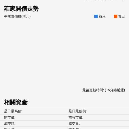
莊家開價走勢
牛熊證價格(港元)
買入
賣出
最後更新時間:
(15分鐘延遲)
相關資產:
是日最高價:
是日最低價:
開市價:
前收市價:
成交額:
成交量: