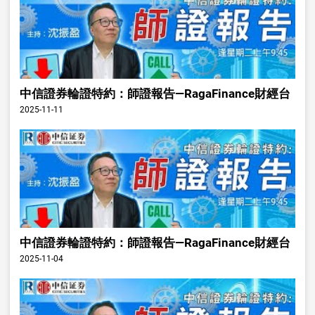
中信證券輪證特約：師證報告—RagaFinance財經台
2025-11-11
中信證券輪證特約：師證報告—RagaFinance財經台
2025-11-04