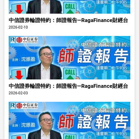
中信證券輪證特約：師證報告—RagaFinance財經台
2026-02-10
中信證券輪證特約：師證報告—RagaFinance財經台
2026-02-03