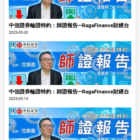
中信證券輪證特約：師證報告—RagaFinance財經台
2025-05-20
中信證券輪證特約：師證報告—RagaFinance財經台
2025-05-13