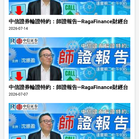
中信證券輪證特約：師證報告—RagaFinance財經台
2026-07-14
中信證券輪證特約：師證報告—RagaFinance財經台
2026-07-07