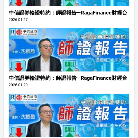
中信證券輪證特約：師證報告—RagaFinance財經台
2026-01-27
中信證券輪證特約：師證報告—RagaFinance財經台
2026-01-20