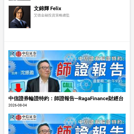
文錦輝 Felix
艾德金融投資策略總監
中信證券輪證特約：師證報告—RagaFinance財經台
2026-08-04