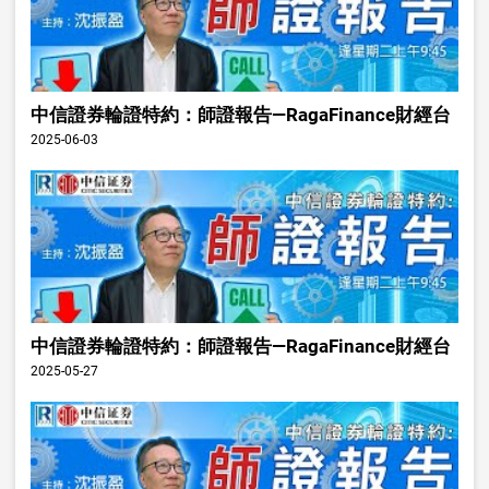
中信證券輪證特約：師證報告—RagaFinance財經台
2025-06-03
中信證券輪證特約：師證報告—RagaFinance財經台
2025-05-27