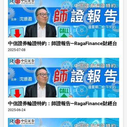
中信證券輪證特約：師證報告—RagaFinance財經台
2025-07-08
中信證券輪證特約：師證報告—RagaFinance財經台
2025-06-24