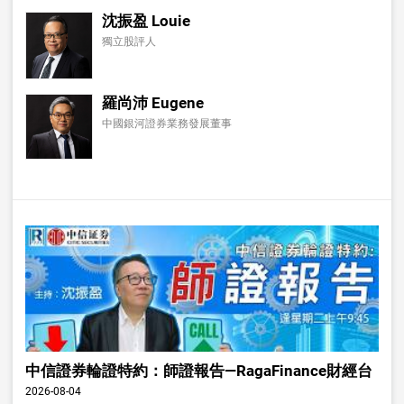
沈振盈 Louie
獨立股評人
羅尚沛 Eugene
中國銀河證券業務發展董事
中信證券輪證特約：師證報告—RagaFinance財經台
2026-08-04