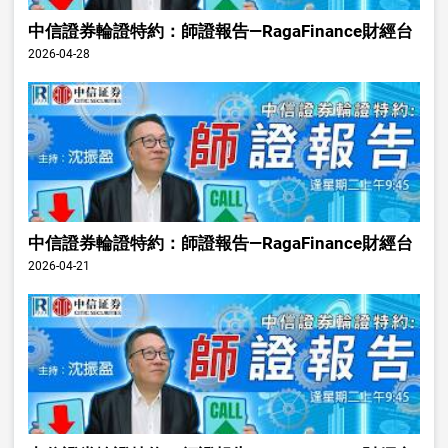
中信證券輪證特約：師證報告—RagaFinance財經台
2026-04-28
中信證券輪證特約：師證報告—RagaFinance財經台
2026-04-21