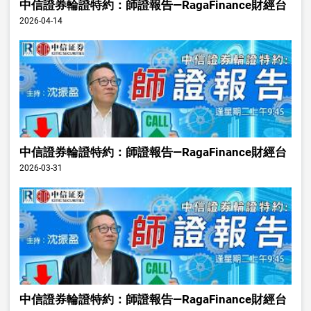
中信證券輪證特約：師證報告—RagaFinance財經台
2026-04-14
中信證券輪證特約：師證報告—RagaFinance財經台
2026-03-31
中信證券輪證特約：師證報告—RagaFinance財經台