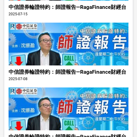
中信證券輪證特約：師證報告—RagaFinance財經台
2025-07-15
中信證券輪證特約：師證報告—RagaFinance財經台
2025-07-08
中信證券輪證特約：師證報告—RagaFinance財經台