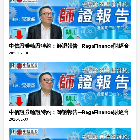
中信證券輪證特約：師證報告—RagaFinance財經台
2026-02-10
中信證券輪證特約：師證報告—RagaFinance財經台
2026-02-03