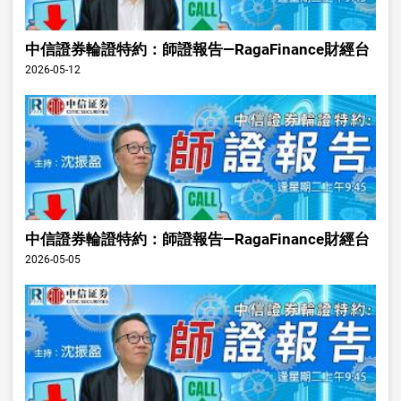
中信證券輪證特約：師證報告—RagaFinance財經台
2026-05-12
中信證券輪證特約：師證報告—RagaFinance財經台
2026-05-05