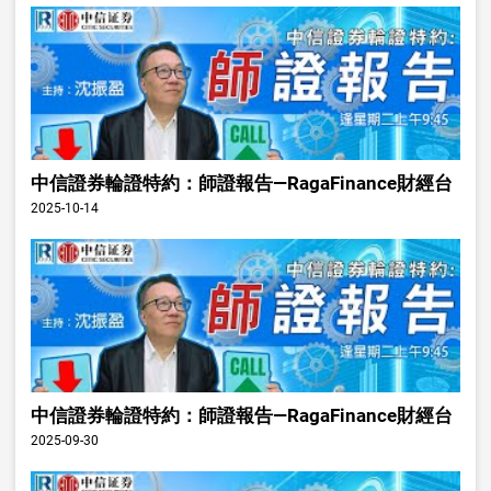
中信證券輪證特約：師證報告—RagaFinance財經台
2025-10-14
中信證券輪證特約：師證報告—RagaFinance財經台
2025-09-30