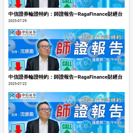
中信證券輪證特約：師證報告—RagaFinance財經台
2025-07-29
中信證券輪證特約：師證報告—RagaFinance財經台
2025-07-22