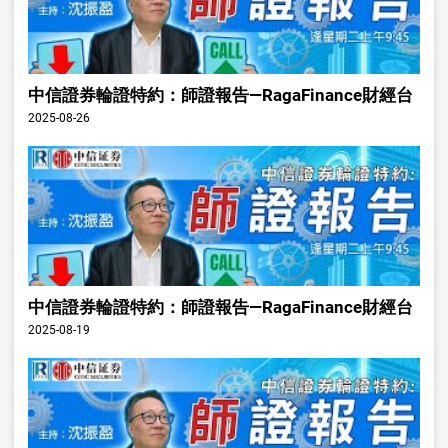
中信證券輪證特約：師證報告—RagaFinance財經台
2025-08-26
中信證券輪證特約：師證報告—RagaFinance財經台
2025-08-19