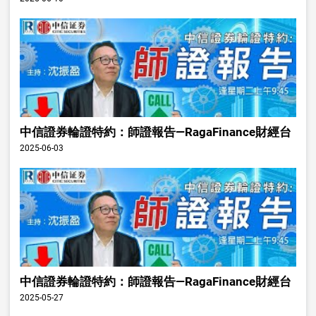
中信證券輪證特約：師證報告—RagaFinance財經台
2025-06-03
中信證券輪證特約：師證報告—RagaFinance財經台
2025-05-27