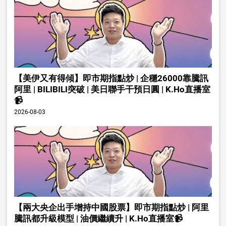
【美伊又有得傾】即市期指點炒 | 企穩26000靠騰訊
阿里 | BILIBILI突破 | 美日聯手干預日圓 | K.Ho直播室
📹
2026-08-03
【兩大央企出手增持中國股票】即市期指點炒 | 阿里
騰訊都升級模型 | 油價繼續升 | K.Ho直播室📹