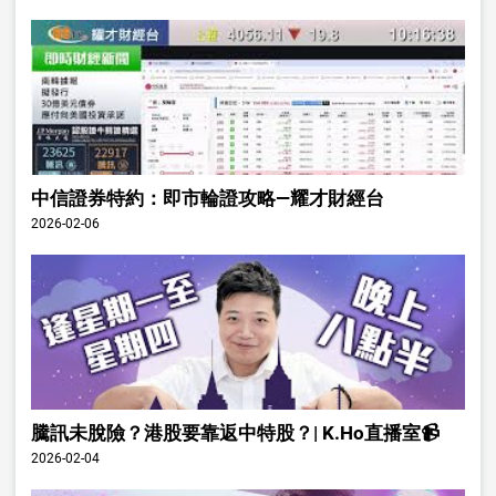
中信證券特約：即市輪證攻略—耀才財經台
2026-02-06
騰訊未脫險？港股要靠返中特股？| K.Ho直播室📹
2026-02-04