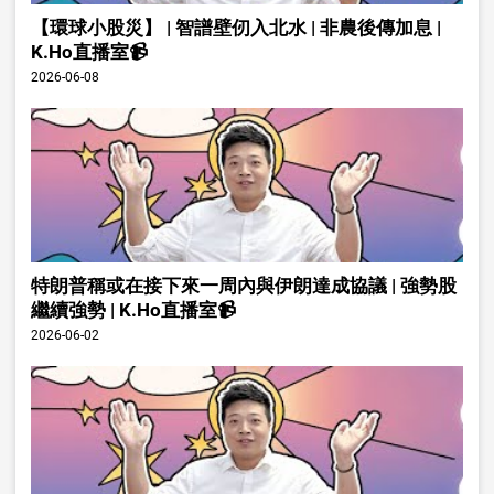
【環球小股災】 | 智譜壁仞入北水 | 非農後傳加息 |
K.Ho直播室📹
2026-06-08
特朗普稱或在接下來一周內與伊朗達成協議 | 強勢股
繼續強勢 | K.Ho直播室📹
2026-06-02