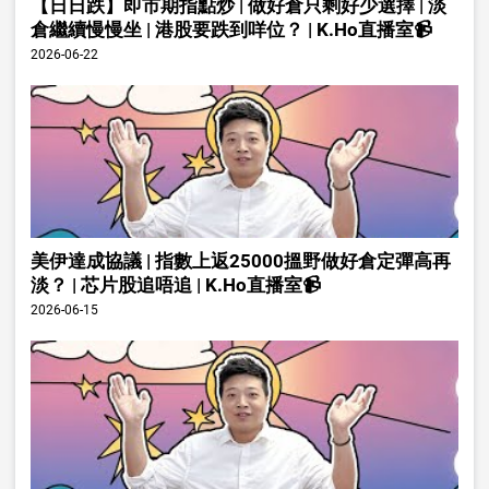
【日日跌】即市期指點炒 | 做好倉只剩好少選擇 | 淡
倉繼續慢慢坐 | 港股要跌到咩位？ | K.Ho直播室📹
2026-06-22
美伊達成協議 | 指數上返25000搵野做好倉定彈高再
淡？ | 芯片股追唔追 | K.Ho直播室📹
2026-06-15