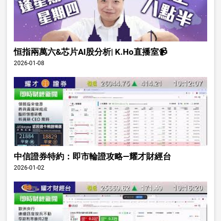
恒指兩萬六&芯片AI股分析| K.Ho直播室📹
2026-01-08
中信證券特約：即市輪證攻略—耀才財經台
2026-01-02