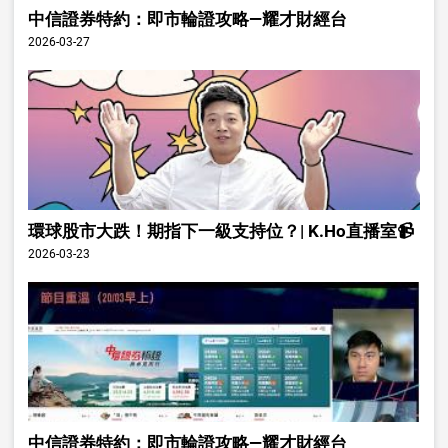
中信證券特約：即市輪證攻略—耀才財經台
2026-03-27
環球股市大跌！期指下一級支持位？| K.Ho直播室📹
2026-03-23
中信證券特約：即市輪證攻略—耀才財經台