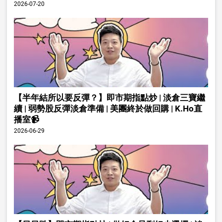
2026-07-20
【半年結所以要反彈？】即市期指點炒 | 淡倉三寶繼
續 | 弱勢股反彈淡倉準備 | 美團終於做回購 | K.Ho直
播室📹
2026-06-29