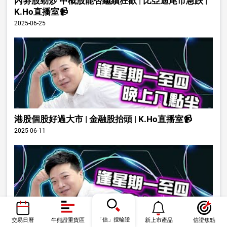
內劵股勁炒 中概股能否繼續狂歡 | 比亞迪尾市急跌 |
K.Ho直播室📹
2025-06-25
港股個股好過大市 | 金融股抬頭 | K.Ho直播室📹
2025-06-11
「信」搜輪證
交易日曆
牛熊證重貨區
新上市產品
信證焦點
小米發佈會可否帶動股價 | K.Ho直播室📹