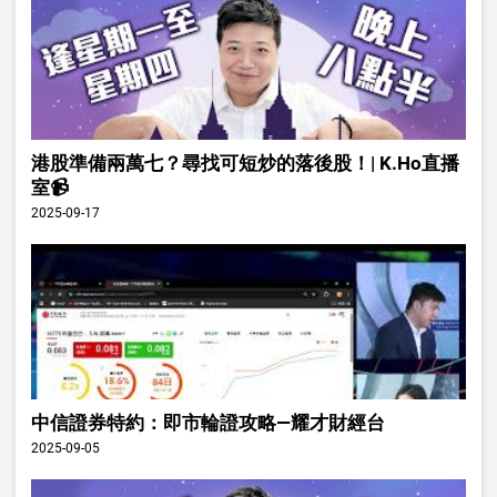
港股準備兩萬七？尋找可短炒的落後股！| K.Ho直播
室📹
2025-09-17
中信證券特約：即市輪證攻略—耀才財經台
2025-09-05