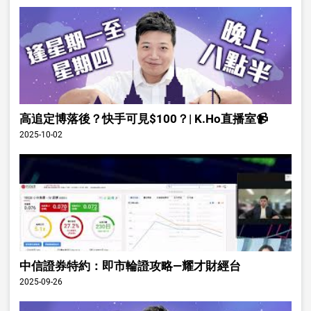
高追定博落後？快手可見$100？| K.Ho直播室📹
2025-10-02
中信證券特約：即市輪證攻略—耀才財經台
2025-09-26