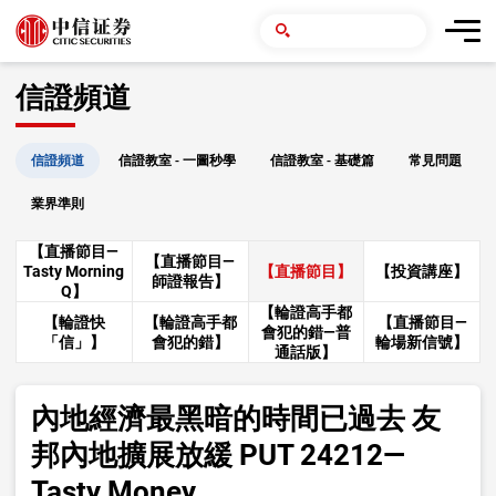
信證頻道
信證頻道
信證教室 - 一圖秒學
信證教室 - 基礎篇
常見問題
業界準則
【直播節目—
【直播節目—
Tasty Morning
【直播節目】
【投資講座】
師證報告】
Q】
【輪證高手都
【輪證快
【輪證高手都
【直播節目—
會犯的錯—普
「信」】
會犯的錯】
輪場新信號】
通話版】
內地經濟最黑暗的時間已過去 友
邦內地擴展放緩 PUT 24212—
Tasty Money