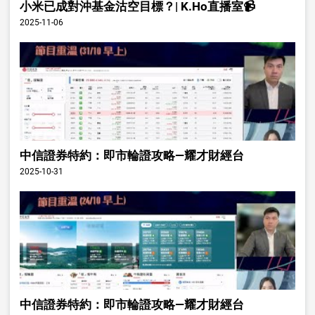
小米已成對沖基金沽空目標？| K.Ho直播室📹
2025-11-06
中信證券特約：即市輪證攻略—耀才財經台
2025-10-31
中信證券特約：即市輪證攻略—耀才財經台