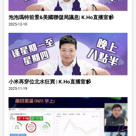
泡泡瑪特前景&美國聯儲局議息| K.Ho直播室📹
2025-12-10
小米再穿位北水狂買 | K.Ho直播室📹
2025-11-19