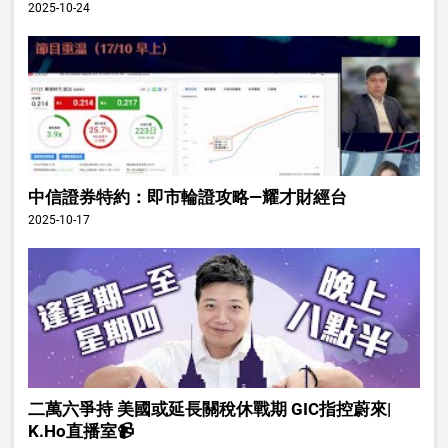
2025-10-24
中信證券特約：即市輪證攻略—耀才財經台
2025-10-17
二萬六爭持 美國或延長關稅休戰期 GIC指控蔚來|
K.Ho直播室📹