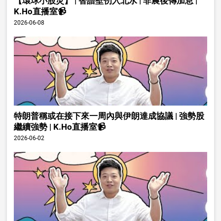
【環球小股災】 | 智譜壁仞入北水 | 非農後傳加息 |
K.Ho直播室📹
2026-06-08
特朗普稱或在接下來一周內與伊朗達成協議 | 強勢股
繼續強勢 | K.Ho直播室📹
2026-06-02