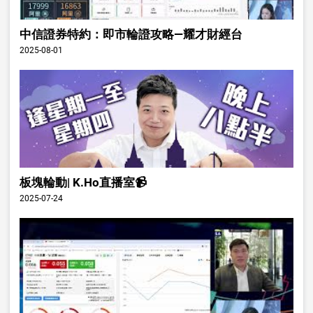
中信證券特約：即市輪證攻略—耀才財經台
2025-08-01
板塊輪動| K.Ho直播室📹
2025-07-24