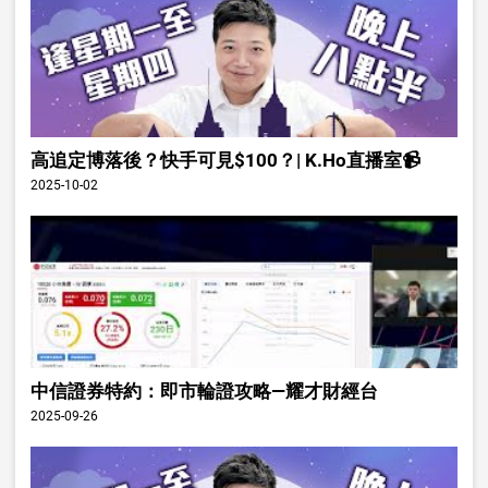
高追定博落後？快手可見$100？| K.Ho直播室📹
2025-10-02
中信證券特約：即市輪證攻略—耀才財經台
2025-09-26