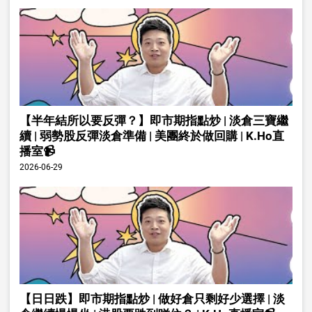
【半年結所以要反彈？】即市期指點炒 | 淡倉三寶繼
續 | 弱勢股反彈淡倉準備 | 美團終於做回購 | K.Ho直
播室📹
2026-06-29
【日日跌】即市期指點炒 | 做好倉只剩好少選擇 | 淡