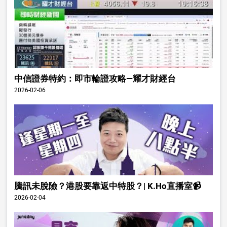
中信證券特約：即市輪證攻略—耀才財經台
2026-02-06
騰訊未脫險？港股要靠返中特股？| K.Ho直播室📹
2026-02-04