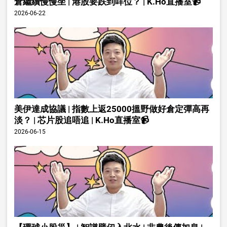
倉繼續慢慢坐 | 港股要跌到咩位？ | K.Ho直播室📹
2026-06-22
美伊達成協議 | 指數上返25000搵野做好倉定彈高再
淡？ | 芯片股追唔追 | K.Ho直播室📹
2026-06-15