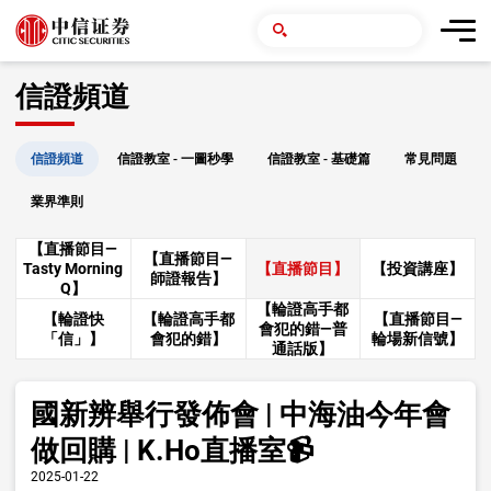
信證頻道
信證頻道
信證教室 - 一圖秒學
信證教室 - 基礎篇
常見問題
業界準則
【直播節目—
【直播節目—
Tasty Morning
【直播節目】
【投資講座】
師證報告】
Q】
【輪證高手都
【輪證快
【輪證高手都
【直播節目—
會犯的錯—普
「信」】
會犯的錯】
輪場新信號】
通話版】
國新辨舉行發佈會 | 中海油今年會
做回購 | K.Ho直播室📹
2025-01-22