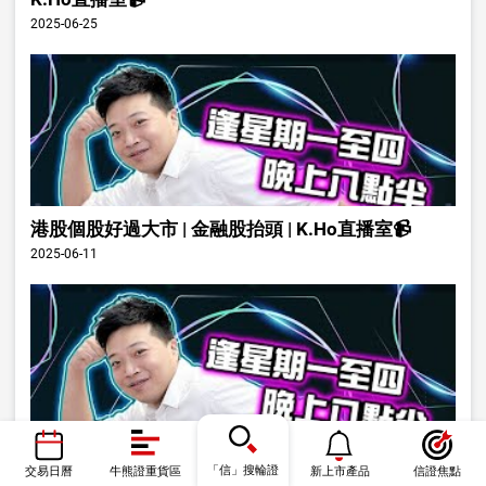
2025-06-25
港股個股好過大市 | 金融股抬頭 | K.Ho直播室📹
2025-06-11
小米發佈會可否帶動股價 | K.Ho直播室📹
「信」搜輪證
交易日曆
牛熊證重貨區
新上市產品
信證焦點
2025-05-21