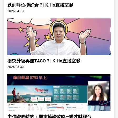
跌到咩位撈好倉？| K.Ho直播室📹
2026-04-13
衝突升級再無TACO？| K.Ho直播室📹
2026-03-30
中信證券特約：即市輪證攻略—耀才財經台