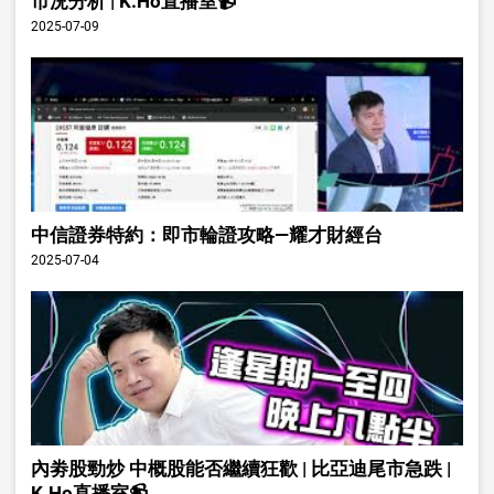
市況分析 | K.Ho直播室📹
2025-07-09
中信證券特約：即市輪證攻略—耀才財經台
2025-07-04
內劵股勁炒 中概股能否繼續狂歡 | 比亞迪尾市急跌 |
K.Ho直播室📹