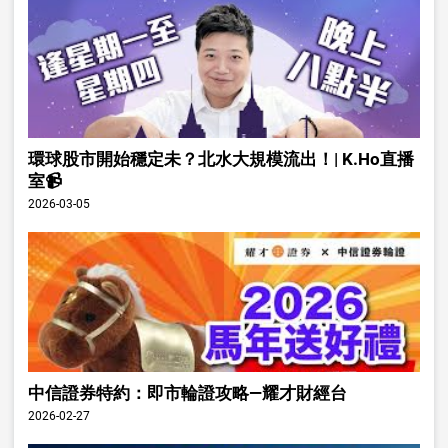
環球股市開始穩定未？北水大規模流出！| K.Ho直播
室📹
2026-03-05
中信證券特約：即市輪證攻略—耀才財經台
2026-02-27