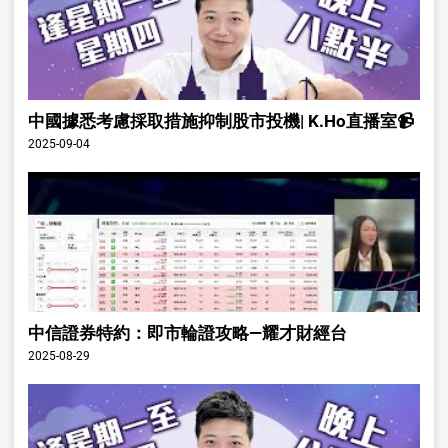
中國據悉考慮採取措施抑制股市投機| K.Ho直播室📹
2025-09-04
中信證券特約：即市輪證攻略—耀才財經台
2025-08-29