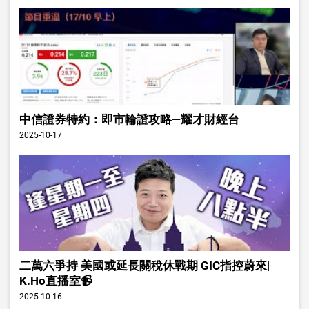
中信證券特約：即市輪證攻略—耀才財經台
2025-10-17
二萬六爭持 美國或延長關稅休戰期 GIC指控蔚來|
K.Ho直播室📹
2025-10-16