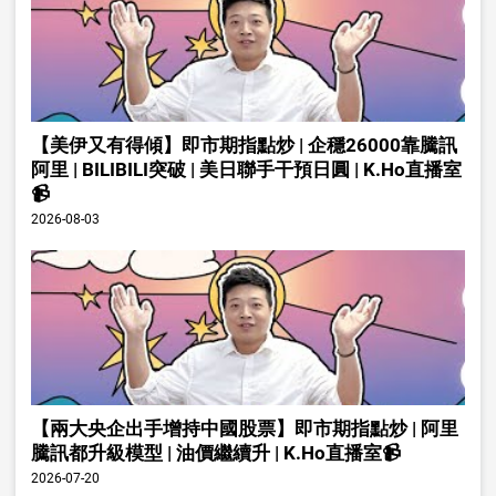
【美伊又有得傾】即市期指點炒 | 企穩26000靠騰訊
阿里 | BILIBILI突破 | 美日聯手干預日圓 | K.Ho直播室
📹
2026-08-03
【兩大央企出手增持中國股票】即市期指點炒 | 阿里
騰訊都升級模型 | 油價繼續升 | K.Ho直播室📹
2026-07-20