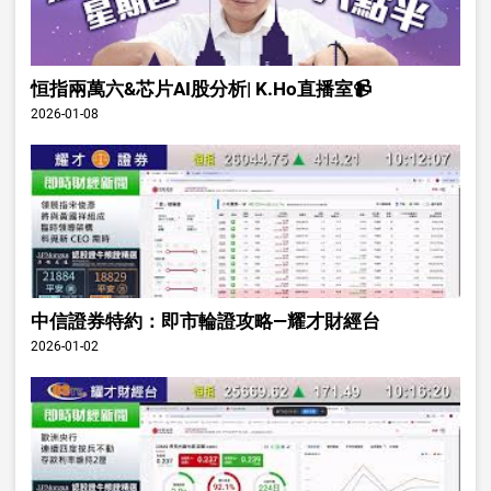
恒指兩萬六&芯片AI股分析| K.Ho直播室📹
2026-01-08
中信證券特約：即市輪證攻略—耀才財經台
2026-01-02