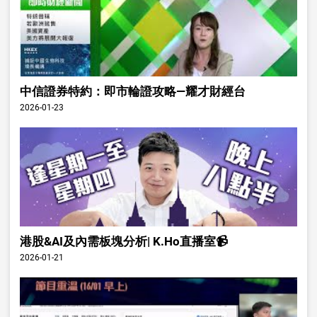
中信證券特約：即市輪證攻略—耀才財經台
2026-01-23
港股&AI及內需板塊分析| K.Ho直播室📹
2026-01-21