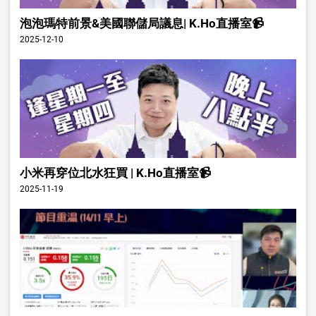
泡泡瑪特前景&美國聯儲局議息| K.Ho直播室📹
2025-12-10
小米再穿位北水狂買 | K.Ho直播室📹
2025-11-19