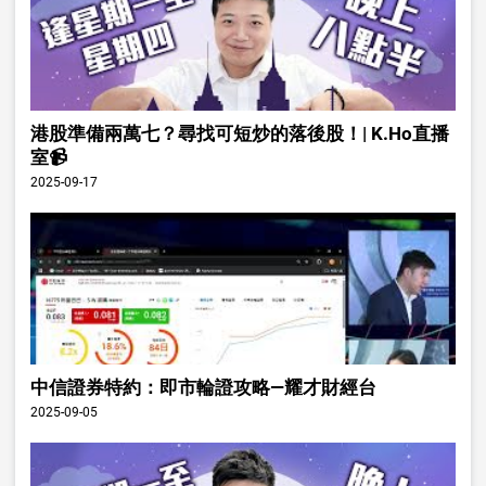
港股準備兩萬七？尋找可短炒的落後股！| K.Ho直播
室📹
2025-09-17
中信證券特約：即市輪證攻略—耀才財經台
2025-09-05