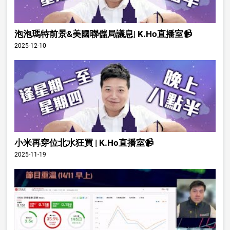
泡泡瑪特前景&美國聯儲局議息| K.Ho直播室📹
2025-12-10
小米再穿位北水狂買 | K.Ho直播室📹
2025-11-19