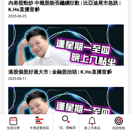
內劵股勁炒 中概股能否繼續狂歡 | 比亞迪尾市急跌 |
K.Ho直播室📹
2025-06-25
港股個股好過大市 | 金融股抬頭 | K.Ho直播室📹
2025-06-11
「信」搜輪證
交易日曆
牛熊證重貨區
新上市產品
信證焦點