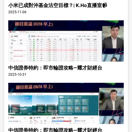
小米已成對沖基金沽空目標？| K.Ho直播室📹
2025-11-06
中信證券特約：即市輪證攻略—耀才財經台
2025-10-31
中信證券特約：即市輪證攻略—耀才財經台