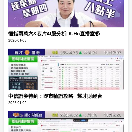
恒指兩萬六&芯片AI股分析| K.Ho直播室📹
2026-01-08
中信證券特約：即市輪證攻略—耀才財經台
2026-01-02