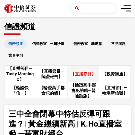
信證頻道
信證頻道
信證教室 - 一圖秒學
信證教室 - 基礎篇
常見問題
業界準則
【直播節目—
【直播節目—
Tasty Morning
【直播節目】
【投資講座】
師證報告】
Q】
【輪證高手都
【輪證快
【輪證高手都
【直播節目—
會犯的錯—普
「信」】
會犯的錯】
輪場新信號】
通話版】
三中全會閉幕中特估反彈可跟
進？| 黃金繼續新高 | K.Ho直播室
📹 —華富財經台