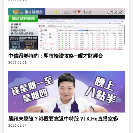
中信證券特約：即市輪證攻略—耀才財經台
2026-02-06
騰訊未脫險？港股要靠返中特股？| K.Ho直播室📹
2026-02-04