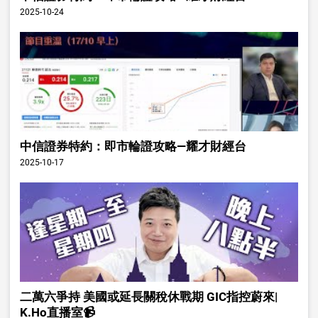
2025-10-24
中信證券特約：即市輪證攻略—耀才財經台
2025-10-17
二萬六爭持 美國或延長關稅休戰期 GIC指控蔚來|
K.Ho直播室📹