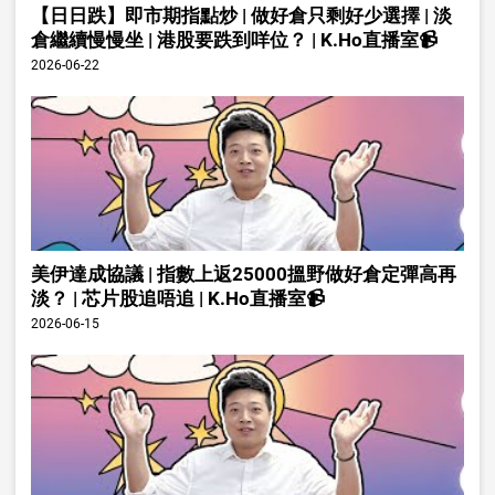
【日日跌】即市期指點炒 | 做好倉只剩好少選擇 | 淡
倉繼續慢慢坐 | 港股要跌到咩位？ | K.Ho直播室📹
2026-06-22
美伊達成協議 | 指數上返25000搵野做好倉定彈高再
淡？ | 芯片股追唔追 | K.Ho直播室📹
2026-06-15