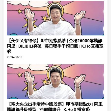
【美伊又有得傾】即市期指點炒 | 企穩26000靠騰訊
阿里 | BILIBILI突破 | 美日聯手干預日圓 | K.Ho直播室
📹
2026-08-03
【兩大央企出手增持中國股票】即市期指點炒 | 阿里
騰訊都升級模型 | 油價繼續升 | K.Ho直播室📹