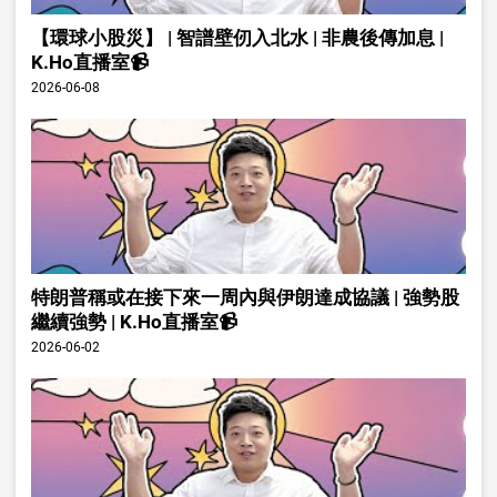
【環球小股災】 | 智譜壁仞入北水 | 非農後傳加息 |
K.Ho直播室📹
2026-06-08
特朗普稱或在接下來一周內與伊朗達成協議 | 強勢股
繼續強勢 | K.Ho直播室📹
2026-06-02