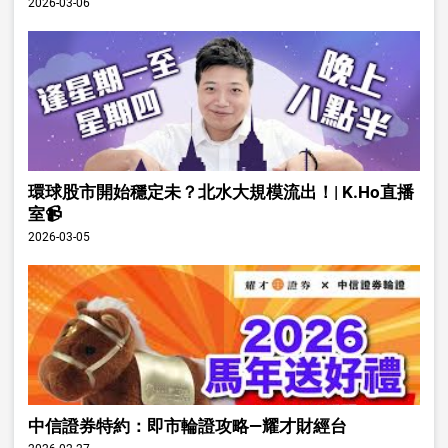
2026-03-06
環球股市開始穩定未？北水大規模流出！| K.Ho直播
室📹
2026-03-05
中信證券特約：即市輪證攻略—耀才財經台