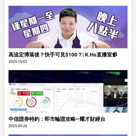
高追定博落後？快手可見$100？| K.Ho直播室📹
2025-10-02
中信證券特約：即市輪證攻略—耀才財經台
2025-09-26