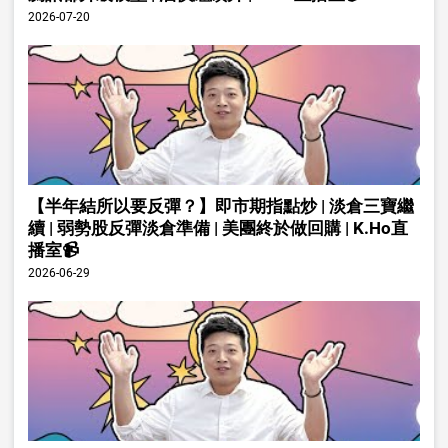
2026-07-20
【半年結所以要反彈？】即市期指點炒 | 淡倉三寶繼
續 | 弱勢股反彈淡倉準備 | 美團終於做回購 | K.Ho直
播室📹
2026-06-29