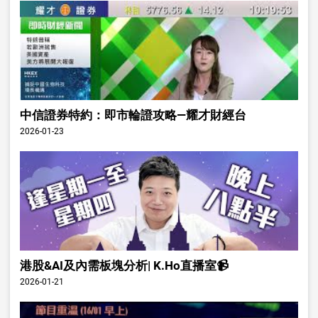
中信證券特約：即市輪證攻略—耀才財經台
2026-01-23
港股&AI及內需板塊分析| K.Ho直播室📹
2026-01-21