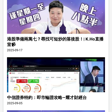
港股準備兩萬七？尋找可短炒的落後股！| K.Ho直播
室📹
2025-09-17
中信證券特約：即市輪證攻略—耀才財經台
2025-09-05