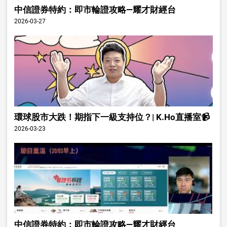
中信證券特約：即市輪證攻略—耀才財經台
2026-03-27
環球股市大跌！期指下一級支持位？| K.Ho直播室📹
2026-03-23
中信證券特約：即市輪證攻略—耀才財經台