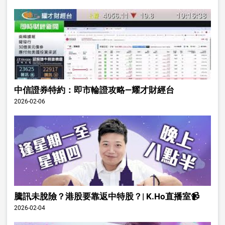
中信證券特約：即市輪證攻略—耀才財經台
2026-02-06
騰訊未脫險？港股要靠返中特股？| K.Ho直播室📹
2026-02-04