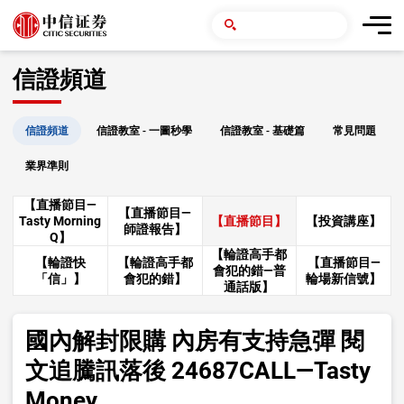
信證頻道
信證頻道
信證教室 - 一圖秒學
信證教室 - 基礎篇
常見問題
業界準則
【直播節目—
【直播節目—
Tasty Morning
【直播節目】
【投資講座】
師證報告】
Q】
【輪證高手都
【輪證快
【輪證高手都
【直播節目—
會犯的錯—普
「信」】
會犯的錯】
輪場新信號】
通話版】
國內解封限購 內房有支持急彈 閱
文追騰訊落後 24687CALL—Tasty
Money