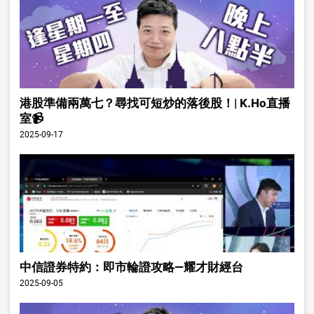
港股準備兩萬七？尋找可短炒的落後股！| K.Ho直播
室📹
2025-09-17
中信證券特約：即市輪證攻略—耀才財經台
2025-09-05