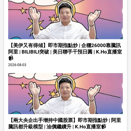
【美伊又有得傾】即市期指點炒 | 企穩26000靠騰訊
阿里 | BILIBILI突破 | 美日聯手干預日圓 | K.Ho直播室
📹
2026-08-03
【兩大央企出手增持中國股票】即市期指點炒 | 阿里
騰訊都升級模型 | 油價繼續升 | K.Ho直播室📹