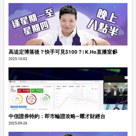
高追定博落後？快手可見$100？| K.Ho直播室📹
2025-10-02
中信證券特約：即市輪證攻略—耀才財經台
2025-09-26