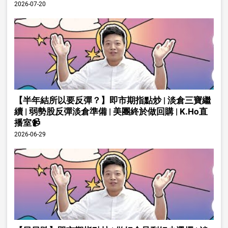
2026-07-20
【半年結所以要反彈？】即市期指點炒 | 淡倉三寶繼
續 | 弱勢股反彈淡倉準備 | 美團終於做回購 | K.Ho直
播室📹
2026-06-29