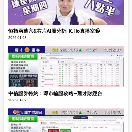
恒指兩萬六&芯片AI股分析| K.Ho直播室📹
2026-01-08
中信證券特約：即市輪證攻略—耀才財經台
2026-01-02