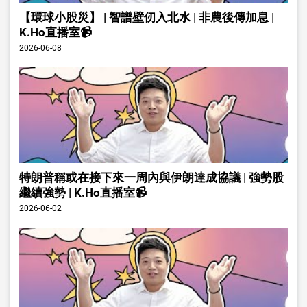
【環球小股災】 | 智譜壁仞入北水 | 非農後傳加息 |
K.Ho直播室📹
2026-06-08
特朗普稱或在接下來一周內與伊朗達成協議 | 強勢股
繼續強勢 | K.Ho直播室📹
2026-06-02