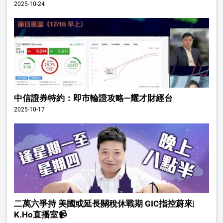
2025-10-24
中信證券特約：即市輪證攻略—耀才財經台
2025-10-17
二萬六爭持 美國或延長關稅休戰期 GIC指控蔚來|
K.Ho直播室📹