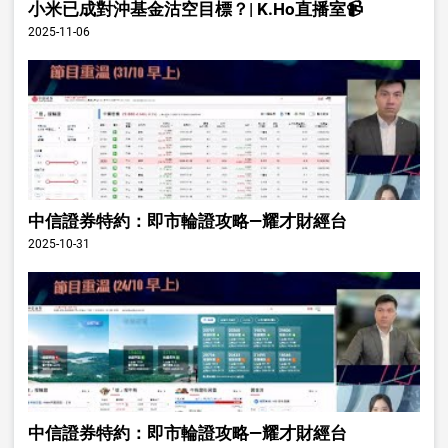
小米已成對沖基金沽空目標？| K.Ho直播室📹
2025-11-06
中信證券特約：即市輪證攻略—耀才財經台
2025-10-31
中信證券特約：即市輪證攻略—耀才財經台