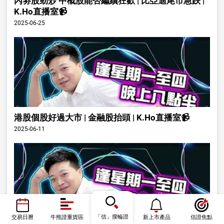
內劵股勁炒 中概股能否繼續狂歡 | 比亞迪尾市急跌 |
K.Ho直播室📹
2025-06-25
港股個股好過大市 | 金融股抬頭 | K.Ho直播室📹
2025-06-11
「信」搜輪證
交易日曆
牛熊證重貨區
新上市產品
信證焦點
小米發佈會可否帶動股價 | K.Ho直播室📹