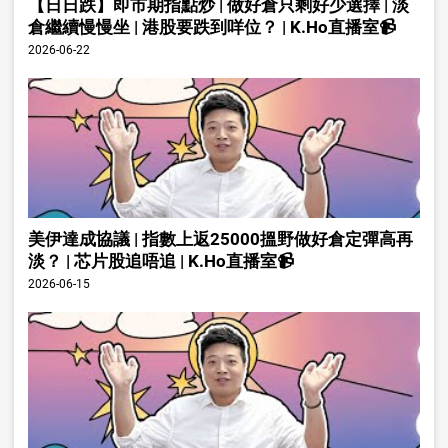
【日日跌】即市期指點炒 | 做好倉只剩好少選擇 | 淡
倉繼續慢慢坐 | 港股要跌到咩位？ | K.Ho直播室📹
2026-06-22
美伊達成協議 | 指數上返25000搵野做好倉定彈高再
淡？ | 芯片股追唔追 | K.Ho直播室📹
2026-06-15