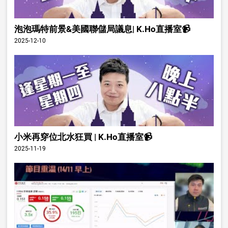
泡泡瑪特前景&美國聯儲局議息| K.Ho直播室📹
2025-12-10
小米再穿位北水狂買 | K.Ho直播室📹
2025-11-19