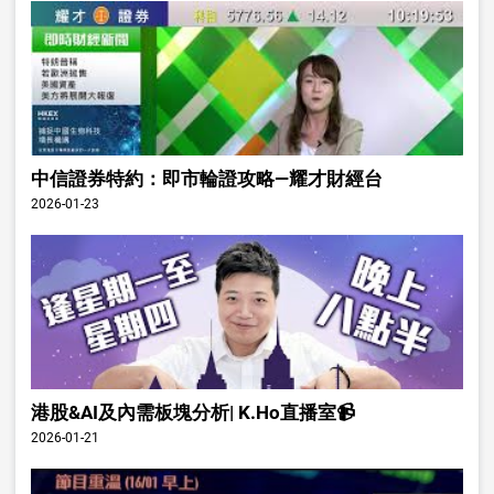
中信證券特約：即市輪證攻略—耀才財經台
2026-01-23
港股&AI及內需板塊分析| K.Ho直播室📹
2026-01-21