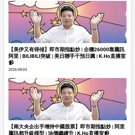
【美伊又有得傾】即市期指點炒 | 企穩26000靠騰訊
阿里 | BILIBILI突破 | 美日聯手干預日圓 | K.Ho直播室
📹
2026-08-03
【兩大央企出手增持中國股票】即市期指點炒 | 阿里
騰訊都升級模型 | 油價繼續升 | K.Ho直播室📹