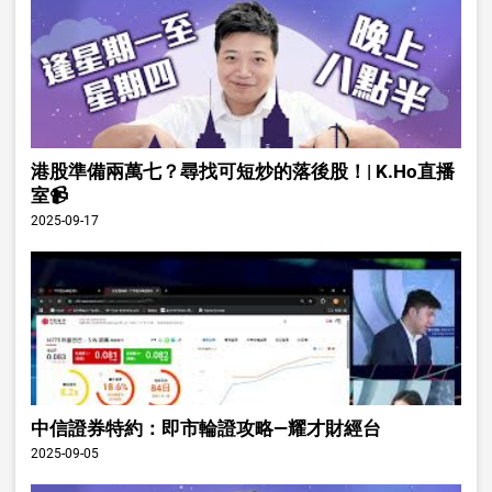
港股準備兩萬七？尋找可短炒的落後股！| K.Ho直播
室📹
2025-09-17
中信證券特約：即市輪證攻略—耀才財經台
2025-09-05