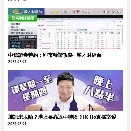
中信證券特約：即市輪證攻略—耀才財經台
2026-02-06
騰訊未脫險？港股要靠返中特股？| K.Ho直播室📹
2026-02-04