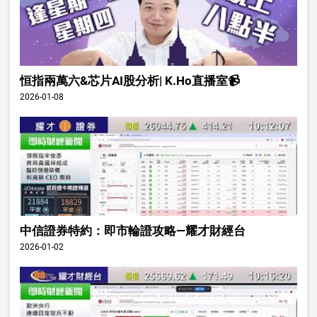
恒指兩萬六&芯片AI股分析| K.Ho直播室📹
2026-01-08
中信證券特約：即市輪證攻略—耀才財經台
2026-01-02