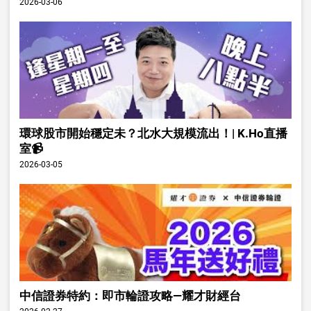
2026-03-06
環球股市開始穩定未？北水大規模流出！| K.Ho直播
室📹
2026-03-05
中信證券特約：即市輪證攻略—耀才財經台