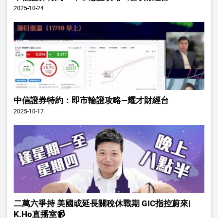
2025-10-24
中信證券特約：即市輪證攻略—耀才財經台
2025-10-17
二萬六爭持 美國或延長關稅休戰期 GIC指控蔚來|
K.Ho直播室📹