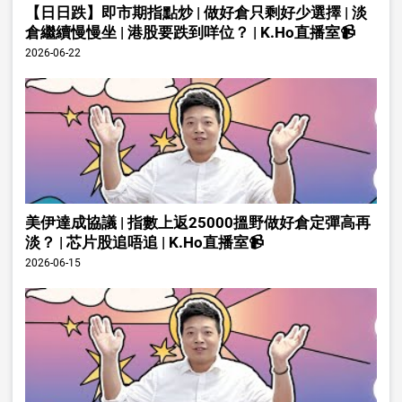
【日日跌】即市期指點炒 | 做好倉只剩好少選擇 | 淡
倉繼續慢慢坐 | 港股要跌到咩位？ | K.Ho直播室📹
2026-06-22
美伊達成協議 | 指數上返25000搵野做好倉定彈高再
淡？ | 芯片股追唔追 | K.Ho直播室📹
2026-06-15