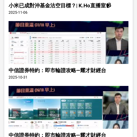
小米已成對沖基金沽空目標？| K.Ho直播室📹
2025-11-06
中信證券特約：即市輪證攻略—耀才財經台
2025-10-31
中信證券特約：即市輪證攻略—耀才財經台