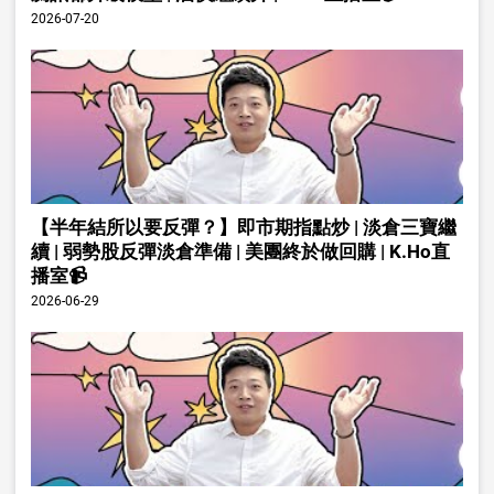
2026-07-20
【半年結所以要反彈？】即市期指點炒 | 淡倉三寶繼
續 | 弱勢股反彈淡倉準備 | 美團終於做回購 | K.Ho直
播室📹
2026-06-29