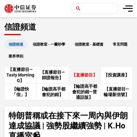
信證頻道
信證頻道
信證教室 - 一圖秒學
信證教室 - 基礎篇
常見問題
業界準則
【直播節目—
【直播節目—
Tasty Morning
【直播節目】
【投資講座】
師證報告】
Q】
【輪證高手都
【輪證快
【輪證高手都
【直播節目—
會犯的錯—普
「信」】
會犯的錯】
輪場新信號】
通話版】
特朗普稱或在接下來一周內與伊朗
達成協議 | 強勢股繼續強勢 | K.Ho
直播室📹