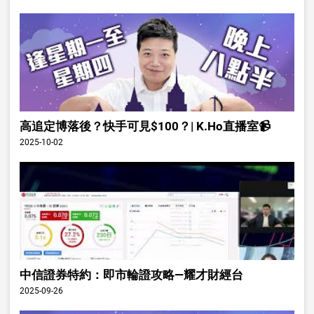
高追定博落後？快手可見$100？| K.Ho直播室📹
2025-10-02
中信證券特約：即市輪證攻略—耀才財經台
2025-09-26