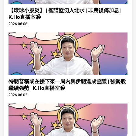
【環球小股災】 | 智譜壁仞入北水 | 非農後傳加息 |
K.Ho直播室📹
2026-06-08
特朗普稱或在接下來一周內與伊朗達成協議 | 強勢股
繼續強勢 | K.Ho直播室📹
2026-06-02