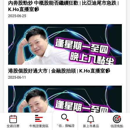
內劵股勁炒 中概股能否繼續狂歡 | 比亞迪尾市急跌 |
K.Ho直播室📹
2025-06-25
港股個股好過大市 | 金融股抬頭 | K.Ho直播室📹
2025-06-11
「信」搜輪證
交易日曆
牛熊證重貨區
新上市產品
信證焦點