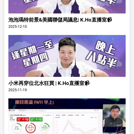
泡泡瑪特前景&美國聯儲局議息| K.Ho直播室📹
2025-12-10
小米再穿位北水狂買 | K.Ho直播室📹
2025-11-19