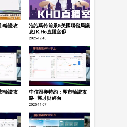
市輪證攻
泡泡瑪特前景&美國聯儲局議
息| K.Ho直播室📹
2025-12-10
市輪證攻
中信證券特約：即市輪證攻
略—耀才財經台
2025-11-07