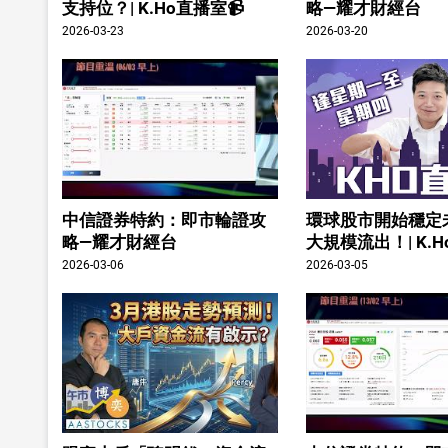
支持位？| K.Ho直播室📹
略—耀才財經台
2026-03-23
2026-03-20
中信證券特約：即市輪證攻
環球股市開始穩定
略—耀才財經台
大規模流出！| K.H
2026-03-06
2026-03-05