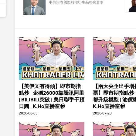
中信證券國際股權衍生品聯席董事
【美伊又有得傾】即市期指
【兩大央企出手增
點炒 | 企穩26000靠騰訊阿里
票】即市期指點炒 
| BILIBILI突破 | 美日聯手干預
都升級模型 | 油價繼
日圓 | K.Ho直播室📹
K.Ho直播室📹
2026-08-03
2026-07-20