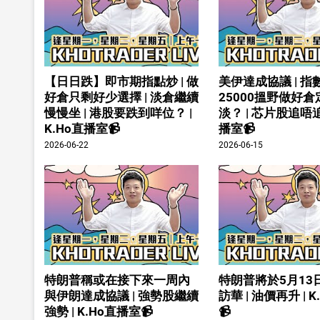
【日日跌】即市期指點炒 | 做
美伊達成協議 | 指
好倉只剩好少選擇 | 淡倉繼續
25000搵野做好
慢慢坐 | 港股要跌到咩位？ |
淡？ | 芯片股追唔追 
K.Ho直播室📹
播室📹
2026-06-22
2026-06-15
特朗普稱或在接下來一周內
特朗普將於5月13
與伊朗達成協議 | 強勢股繼續
訪華 | 油價再升 | 
強勢 | K.Ho直播室📹
📹