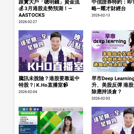
跟實大戶「聰明錢」資金流
中信證券特約：即
💰 3月港股走勢預測！—
略—耀才財經台
AASTOCKS
2026-02-13
2026-02-27
騰訊未脫險？港股要靠返中
早市Deep Learn
特股？| K.Ho直播室📹
升、美股反彈 港
除應持淡倉？
2026-02-04
2026-02-03