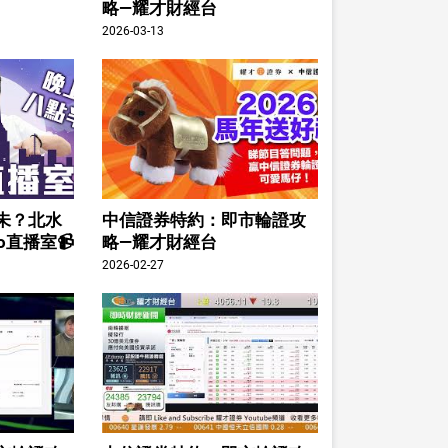
略—耀才財經台
2026-03-13
未？北水
中信證券特約：即市輪證攻
o直播室📹
略—耀才財經台
2026-02-27