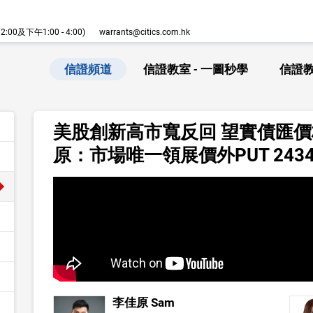
00及下午1:00 - 4:00)
warrants@citics.com.hk
信證頻道
信證教室 - 一圖秒學
信證教
美股創新高市寬反回 望實債匯
原：市場唯一領展價外PUT 24343—
李佳原 Sam