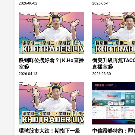
2026-06-02
2026-05-11
跌到咩位撈好倉？| K.Ho直播
衝突升級再無TACO？
室📹
直播室📹
2026-04-13
2026-03-30
環球股市大跌！期指下一級
中信證券特約：即