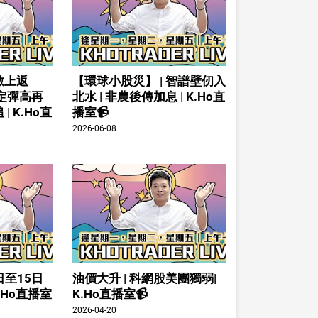
數上返
【環球小股災】 | 智譜壁仞入
倉定彈高再
北水 | 非農後傳加息 | K.Ho直
| K.Ho直
播室📹
2026-06-08
日至15日
油價大升 | 科網股美團獨弱|
K.Ho直播室
K.Ho直播室📹
2026-04-20