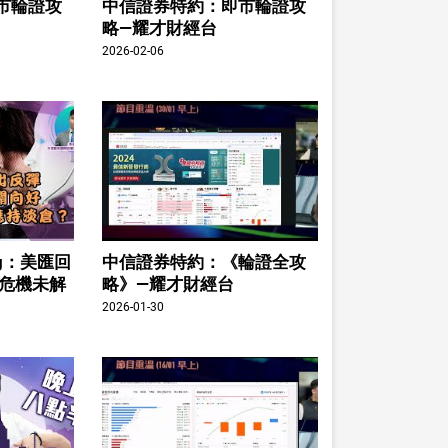
市輪證攻
中信證券特約：即市輪證攻
略—耀才財經台
2026-02-06
ing：美匯回
中信證券特約：《輪證全攻
股危機未解
略》—耀才財經台
2026-01-30