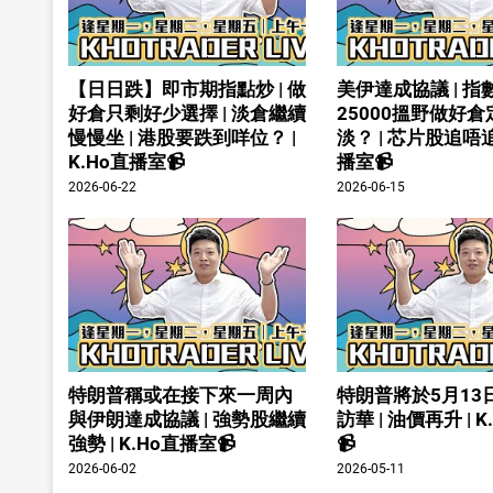
【日日跌】即市期指點炒 | 做
美伊達成協議 | 指
好倉只剩好少選擇 | 淡倉繼續
25000搵野做好
慢慢坐 | 港股要跌到咩位？ |
淡？ | 芯片股追唔追 
K.Ho直播室📹
播室📹
2026-06-22
2026-06-15
特朗普稱或在接下來一周內
特朗普將於5月13
與伊朗達成協議 | 強勢股繼續
訪華 | 油價再升 | 
強勢 | K.Ho直播室📹
📹
2026-06-02
2026-05-11