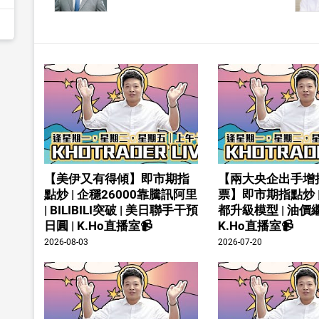
【美伊又有得傾】即市期指
【兩大央企出手增
點炒 | 企穩26000靠騰訊阿里
票】即市期指點炒 
| BILIBILI突破 | 美日聯手干預
都升級模型 | 油價繼
日圓 | K.Ho直播室📹
K.Ho直播室📹
2026-08-03
2026-07-20