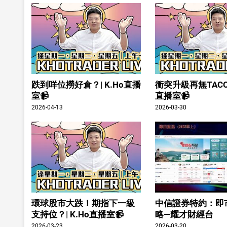
跌到咩位撈好倉？| K.Ho直播
衝突升級再無TACO？
室📹
直播室📹
2026-04-13
2026-03-30
環球股市大跌！期指下一級
中信證券特約：即
支持位？| K.Ho直播室📹
略—耀才財經台
2026-03-23
2026-03-20