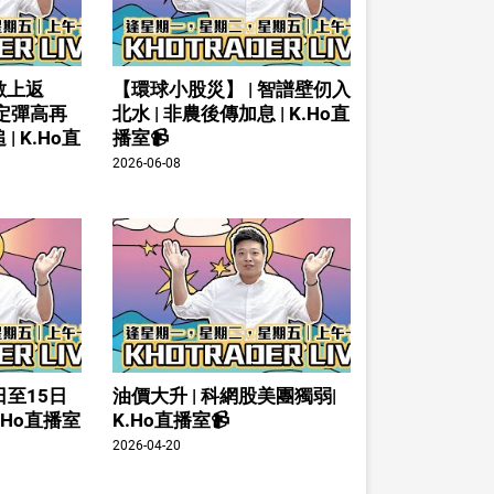
數上返
【環球小股災】 | 智譜壁仞入
倉定彈高再
北水 | 非農後傳加息 | K.Ho直
| K.Ho直
播室📹
2026-06-08
日至15日
油價大升 | 科網股美團獨弱|
K.Ho直播室
K.Ho直播室📹
2026-04-20