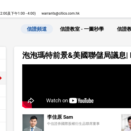
00及下午1:00 - 4:00)
warrants@citics.com.hk
信證頻道
信證教室 - 一圖秒學
信證教
泡泡瑪特前景&美國聯儲局議息| K
李佳原 Sam
中信證券國際股權衍生品聯席董事