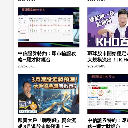
中信證券特約：即市輪證攻
環球股市開始穩定
略—耀才財經台
大規模流出！| K.H
2026-03-06
2026-03-05
跟實大戶「聰明錢」資金流
中信證券特約：即
💰 3月港股走勢預測！—
略—耀才財經台