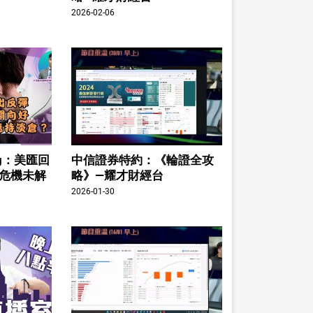
2026-02-06
ing：美匯回
中信證券特約：《輪證全攻
股危機未解
略》—耀才財經台
2026-01-30