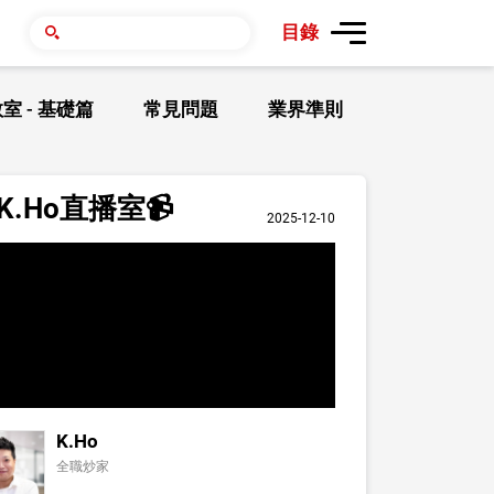
目錄
室 - 基礎篇
常見問題
業界準則
.Ho直播室📹
2025-12-10
K.Ho
全職炒家