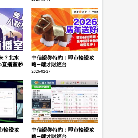
未？北水
中信證券特約：即市輪證攻
o直播室📹
略—耀才財經台
2026-02-27
市輪證攻
中信證券特約：即市輪證攻
略—耀才財經台