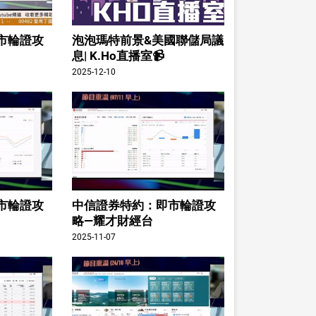
市輪證攻
泡泡瑪特前景&美國聯儲局議
息| K.Ho直播室📹
2025-12-10
市輪證攻
中信證券特約：即市輪證攻
略—耀才財經台
2025-11-07