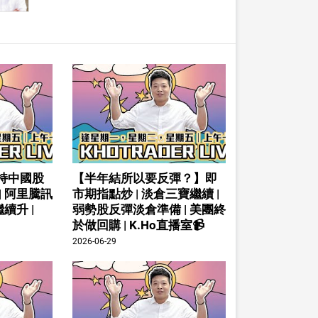
持中國股
【半年結所以要反彈？】即
| 阿里騰訊
市期指點炒 | 淡倉三寶繼續 |
續升 |
弱勢股反彈淡倉準備 | 美團終
於做回購 | K.Ho直播室📹
2026-06-29