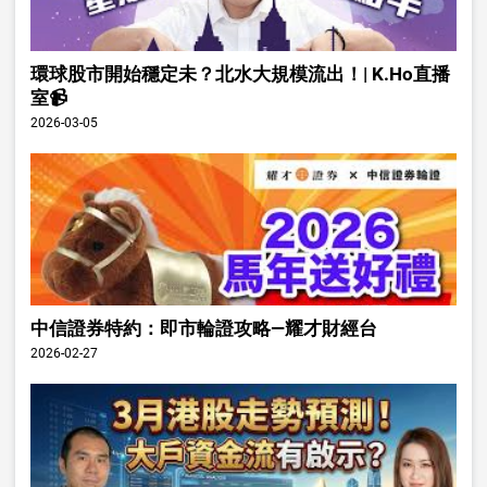
環球股市開始穩定未？北水大規模流出！| K.Ho直播
室📹
2026-03-05
中信證券特約：即市輪證攻略—耀才財經台
2026-02-27