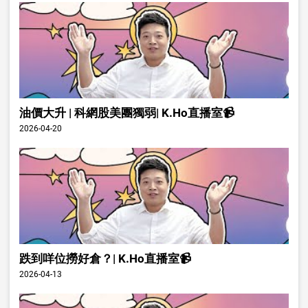
油價大升 | 科網股美團獨弱| K.Ho直播室📹
2026-04-20
跌到咩位撈好倉？| K.Ho直播室📹
2026-04-13