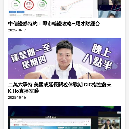
中信證券特約：即市輪證攻略—耀才財經台
2025-10-17
二萬六爭持 美國或延長關稅休戰期 GIC指控蔚來|
K.Ho直播室📹
2025-10-16