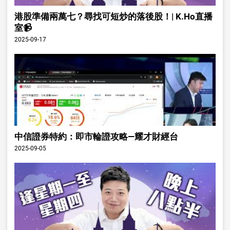
港股準備兩萬七？尋找可短炒的落後股！| K.Ho直播
室📹
2025-09-17
中信證券特約：即市輪證攻略—耀才財經台
2025-09-05