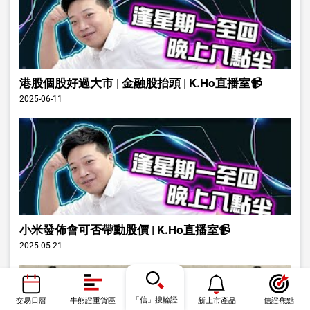
港股個股好過大市 | 金融股抬頭 | K.Ho直播室📹
2025-06-11
小米發佈會可否帶動股價 | K.Ho直播室📹
2025-05-21
「信」搜輪證
交易日曆
牛熊證重貨區
新上市產品
信證焦點