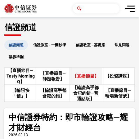
信證頻道
信證頻道
信證教室 - 一圖秒學
信證教室 - 基礎篇
常見問題
業界準則
【直播節目—
【直播節目—
Tasty Morning
【直播節目】
【投資講座】
師證報告】
Q】
【輪證高手都
【輪證快
【輪證高手都
【直播節目—
會犯的錯—普
「信」】
會犯的錯】
輪場新信號】
通話版】
中信證券特約：即市輪證攻略—耀
才財經台
2026-03-13