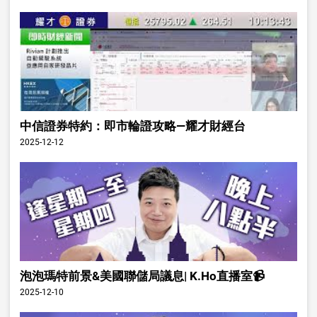
中信證券特約：即市輪證攻略—耀才財經台
2025-12-12
泡泡瑪特前景&美國聯儲局議息| K.Ho直播室📹
2025-12-10