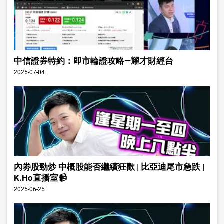
中信證券特約：即市輪證攻略—耀才財經台
2025-07-04
內劵股勁炒 中概股能否繼續狂歡 | 比亞迪尾市急跌 |
K.Ho直播室📹
2025-06-25