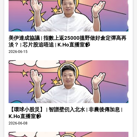
美伊達成協議 | 指數上返25000搵野做好倉定彈高再
淡？ | 芯片股追唔追 | K.Ho直播室📹
2026-06-15
【環球小股災】 | 智譜壁仞入北水 | 非農後傳加息 |
K.Ho直播室📹
2026-06-08