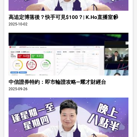
高追定博落後？快手可見$100？| K.Ho直播室📹
2025-10-02
中信證券特約：即市輪證攻略—耀才財經台
2025-09-26