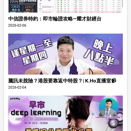
中信證券特約：即市輪證攻略—耀才財經台
2026-02-06
騰訊未脫險？港股要靠返中特股？| K.Ho直播室📹
2026-02-04