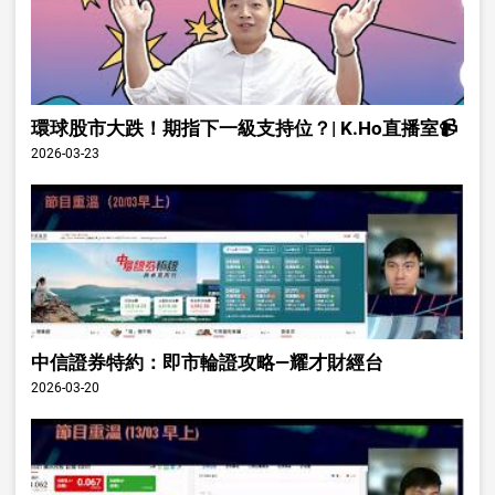
環球股市大跌！期指下一級支持位？| K.Ho直播室📹
2026-03-23
中信證券特約：即市輪證攻略—耀才財經台
2026-03-20