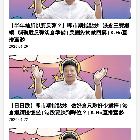
【半年結所以要反彈？】即市期指點炒 | 淡倉三寶繼
續 | 弱勢股反彈淡倉準備 | 美團終於做回購 | K.Ho直
播室📹
2026-06-29
【日日跌】即市期指點炒 | 做好倉只剩好少選擇 | 淡
倉繼續慢慢坐 | 港股要跌到咩位？ | K.Ho直播室📹
2026-06-22