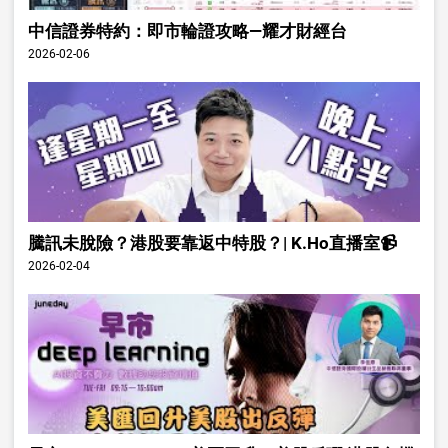
中信證券特約：即市輪證攻略—耀才財經台
2026-02-06
騰訊未脫險？港股要靠返中特股？| K.Ho直播室📹
2026-02-04