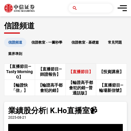
信證頻道
信證頻道
信證教室 - 一圖秒學
信證教室 - 基礎篇
常見問題
業界準則
【直播節目—
【直播節目—
Tasty Morning
【直播節目】
【投資講座】
師證報告】
Q】
【輪證高手都
【輪證快
【輪證高手都
【直播節目—
會犯的錯—普
「信」】
會犯的錯】
輪場新信號】
通話版】
業績股分析| K.Ho直播室📹
2025-08-21