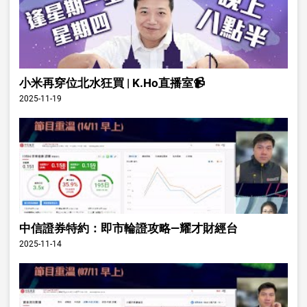
小米再穿位北水狂買 | K.Ho直播室📹
2025-11-19
中信證券特約：即市輪證攻略—耀才財經台
2025-11-14