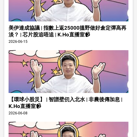
美伊達成協議 | 指數上返25000搵野做好倉定彈高再
淡？ | 芯片股追唔追 | K.Ho直播室📹
2026-06-15
【環球小股災】 | 智譜壁仞入北水 | 非農後傳加息 |
K.Ho直播室📹
2026-06-08