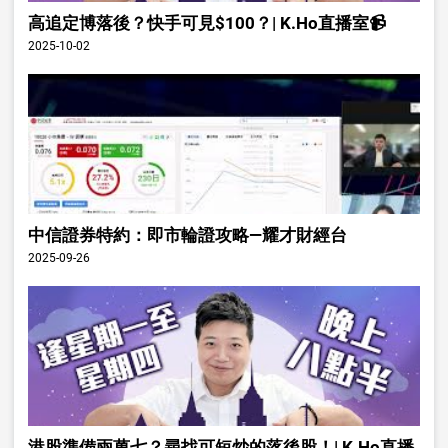
高追定博落後？快手可見$100？| K.Ho直播室📹
2025-10-02
中信證券特約：即市輪證攻略—耀才財經台
2025-09-26
港股準備兩萬七？尋找可短炒的落後股！| K.Ho直播