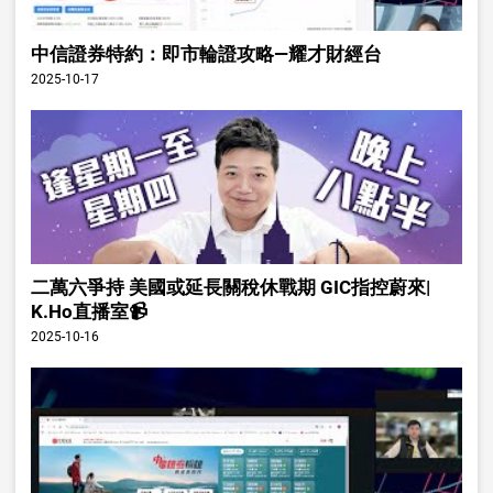
中信證券特約：即市輪證攻略—耀才財經台
2025-10-17
二萬六爭持 美國或延長關稅休戰期 GIC指控蔚來|
K.Ho直播室📹
2025-10-16