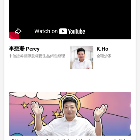
李碧珊 Percy
K.Ho
中信證券國際股權衍生品銷售經理
全職炒家