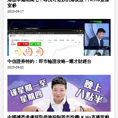
室📹
2025-09-17
中信證券特約：即市輪證攻略—耀才財經台
2025-09-05
中國據悉考慮採取措施抑制股市投機| K.Ho直播室📹