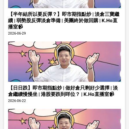
【半年結所以要反彈？】即市期指點炒 | 淡倉三寶繼
續 | 弱勢股反彈淡倉準備 | 美團終於做回購 | K.Ho直
播室📹
2026-06-29
【日日跌】即市期指點炒 | 做好倉只剩好少選擇 | 淡
倉繼續慢慢坐 | 港股要跌到咩位？ | K.Ho直播室📹
2026-06-22