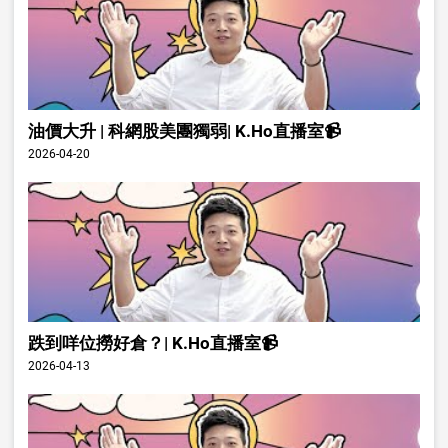
油價大升 | 科網股美團獨弱| K.Ho直播室📹
2026-04-20
跌到咩位撈好倉？| K.Ho直播室📹
2026-04-13