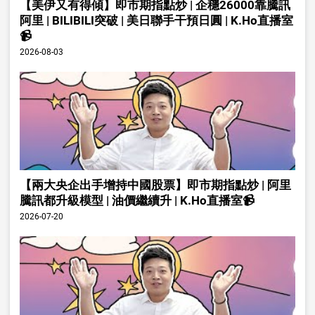
【美伊又有得傾】即市期指點炒 | 企穩26000靠騰訊
阿里 | BILIBILI突破 | 美日聯手干預日圓 | K.Ho直播室
📹
2026-08-03
【兩大央企出手增持中國股票】即市期指點炒 | 阿里
騰訊都升級模型 | 油價繼續升 | K.Ho直播室📹
2026-07-20