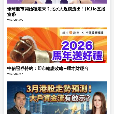
環球股市開始穩定未？北水大規模流出！| K.Ho直播
室📹
2026-03-05
中信證券特約：即市輪證攻略—耀才財經台
2026-02-27