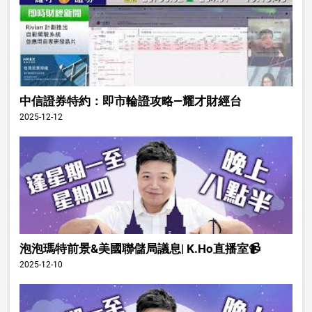
中信證券特約：即市輪證攻略—耀才財經台
2025-12-12
泡泡瑪特前景&美國聯儲局議息| K.Ho直播室📹
2025-12-10