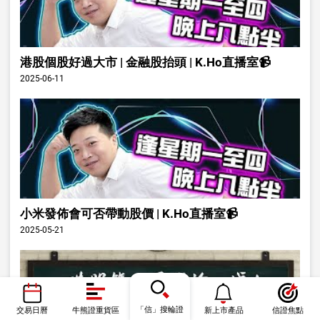
港股個股好過大市 | 金融股抬頭 | K.Ho直播室📹
2025-06-11
小米發佈會可否帶動股價 | K.Ho直播室📹
2025-05-21
「信」搜輪證
交易日曆
牛熊證重貨區
新上市產品
信證焦點