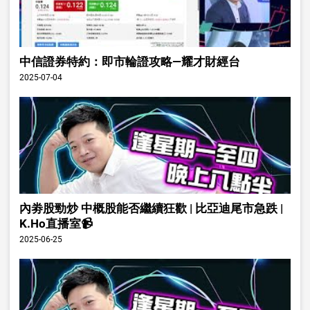
中信證券特約：即市輪證攻略—耀才財經台
2025-07-04
內劵股勁炒 中概股能否繼續狂歡 | 比亞迪尾市急跌 |
K.Ho直播室📹
2025-06-25