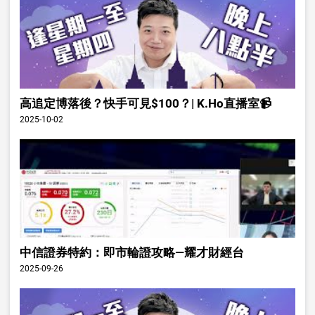
高追定博落後？快手可見$100？| K.Ho直播室📹
2025-10-02
中信證券特約：即市輪證攻略—耀才財經台
2025-09-26