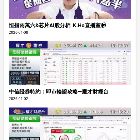
恒指兩萬六&芯片AI股分析| K.Ho直播室📹
2026-01-08
中信證券特約：即市輪證攻略—耀才財經台
2026-01-02