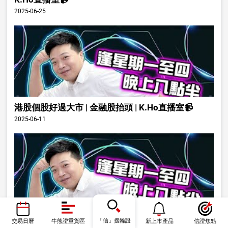
2025-06-25
港股個股好過大市 | 金融股抬頭 | K.Ho直播室📹
2025-06-11
小米發佈會可否帶動股價 | K.Ho直播室📹
「信」搜輪證
交易日曆
牛熊證重貨區
新上市產品
信證焦點
2025-05-21