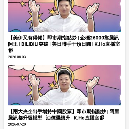
【美伊又有得傾】即市期指點炒 | 企穩26000靠騰訊
阿里 | BILIBILI突破 | 美日聯手干預日圓 | K.Ho直播室
📹
2026-08-03
【兩大央企出手增持中國股票】即市期指點炒 | 阿里
騰訊都升級模型 | 油價繼續升 | K.Ho直播室📹
2026-07-20