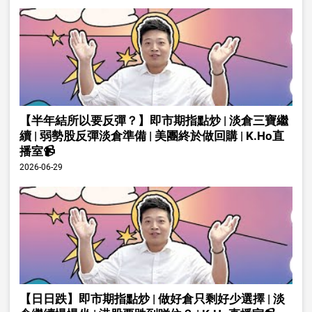
【半年結所以要反彈？】即市期指點炒 | 淡倉三寶繼
續 | 弱勢股反彈淡倉準備 | 美團終於做回購 | K.Ho直
播室📹
2026-06-29
【日日跌】即市期指點炒 | 做好倉只剩好少選擇 | 淡