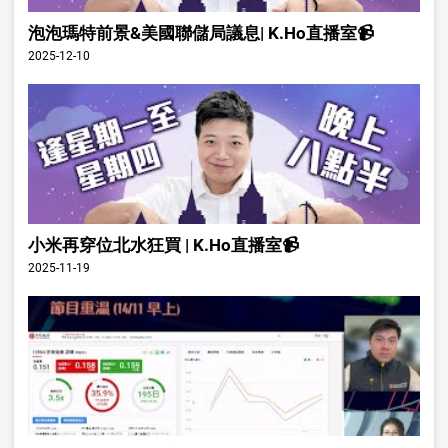
泡泡瑪特前景&美國聯儲局議息| K.Ho直播室📹
2025-12-10
小米再穿位北水狂買 | K.Ho直播室📹
2025-11-19