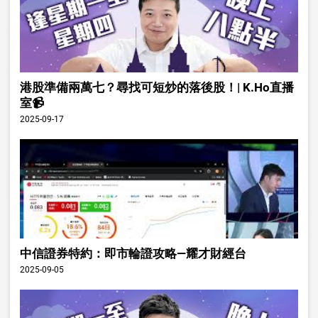
港股準備兩萬七？尋找可短炒的落後股！| K.Ho直播
室📹
2025-09-17
中信證券特約：即市輪證攻略—耀才財經台
2025-09-05