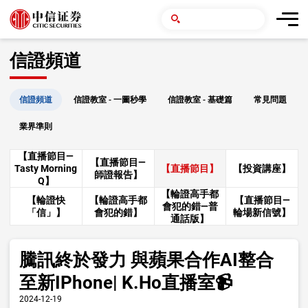
信證頻道
信證頻道
信證教室 - 一圖秒學
信證教室 - 基礎篇
常見問題
業界準則
【直播節目—
【直播節目—
Tasty Morning
【直播節目】
【投資講座】
師證報告】
Q】
【輪證高手都
【輪證快
【輪證高手都
【直播節目—
會犯的錯—普
「信」】
會犯的錯】
輪場新信號】
通話版】
騰訊終於發力 與蘋果合作AI整合
至新IPhone| K.Ho直播室📹
2024-12-19