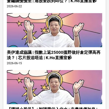
倉繼續慢慢坐 | 港股要跌到咩位？ | K.Ho直播室📹
2026-06-22
美伊達成協議 | 指數上返25000搵野做好倉定彈高再
淡？ | 芯片股追唔追 | K.Ho直播室📹
2026-06-15