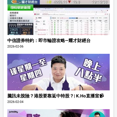
中信證券特約：即市輪證攻略—耀才財經台
2026-02-06
騰訊未脫險？港股要靠返中特股？| K.Ho直播室📹
2026-02-04