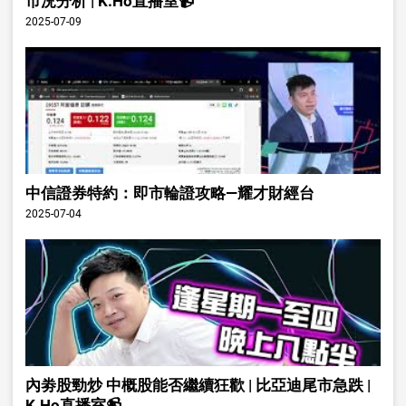
市況分析 | K.Ho直播室📹
2025-07-09
中信證券特約：即市輪證攻略—耀才財經台
2025-07-04
內劵股勁炒 中概股能否繼續狂歡 | 比亞迪尾市急跌 |
K.Ho直播室📹