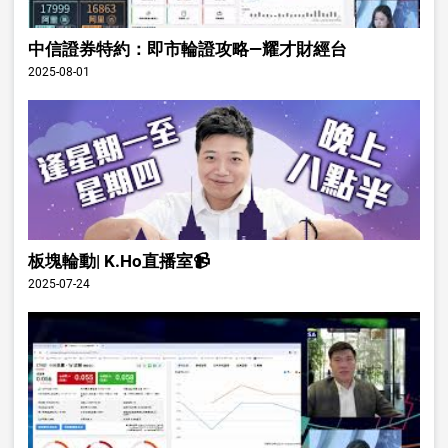
中信證券特約：即市輪證攻略—耀才財經台
2025-08-01
板塊輪動| K.Ho直播室📹
2025-07-24