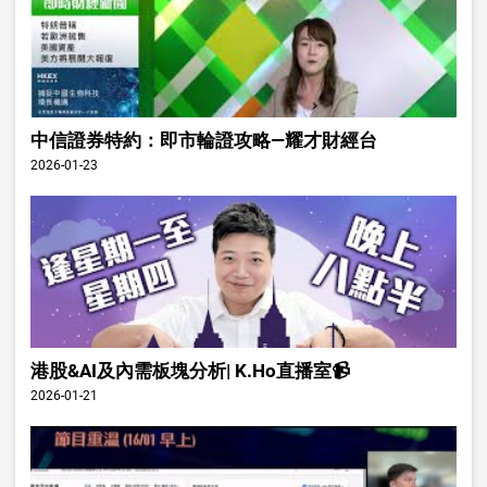
中信證券特約：即市輪證攻略—耀才財經台
2026-01-23
港股&AI及內需板塊分析| K.Ho直播室📹
2026-01-21