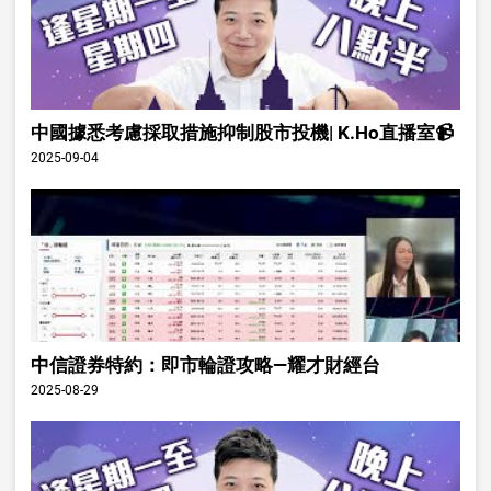
中國據悉考慮採取措施抑制股市投機| K.Ho直播室📹
2025-09-04
中信證券特約：即市輪證攻略—耀才財經台
2025-08-29