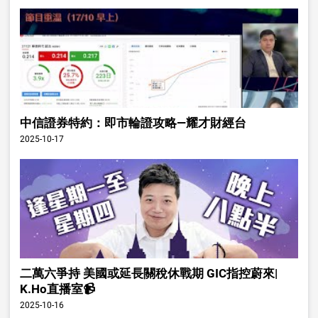
中信證券特約：即市輪證攻略—耀才財經台
2025-10-17
二萬六爭持 美國或延長關稅休戰期 GIC指控蔚來|
K.Ho直播室📹
2025-10-16