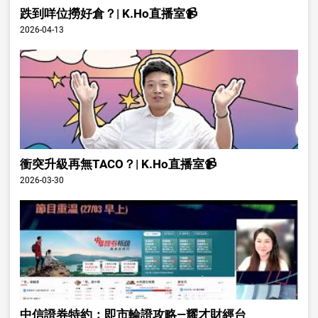
跌到咩位撈好倉？| K.Ho直播室📹
2026-04-13
衝突升級再無TACO？| K.Ho直播室📹
2026-03-30
中信證券特約：即市輪證攻略—耀才財經台