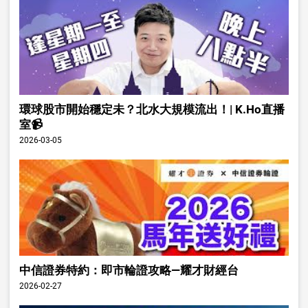
環球股市開始穩定未？北水大規模流出！| K.Ho直播
室📹
2026-03-05
中信證券特約：即市輪證攻略—耀才財經台
2026-02-27