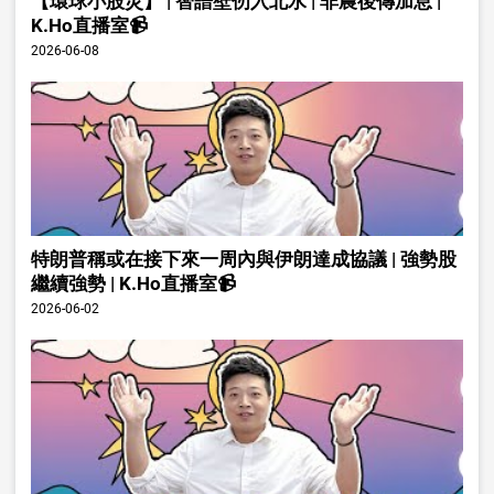
【環球小股災】 | 智譜壁仞入北水 | 非農後傳加息 |
K.Ho直播室📹
2026-06-08
特朗普稱或在接下來一周內與伊朗達成協議 | 強勢股
繼續強勢 | K.Ho直播室📹
2026-06-02